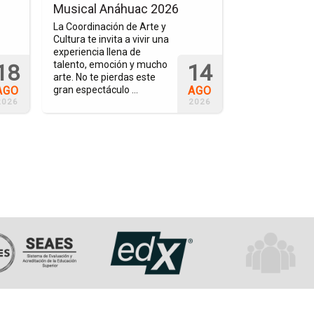
2026
26
Musical Anáhuac 2026
Welcome Fe
La Coordinación de Arte y
Inicia el nuevo 
Cultura te invita a vivir una
con música, bai
experiencia llena de
concursos y mu
talento, emoción y mucho
en el festejo pa
18
14
arte. No te pierdas este
comunidad univ
AGO
AGO
gran espectáculo ...
organizado por l
2026
2026