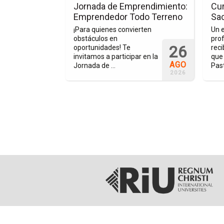
Emprendimiento:
Prepa
Jornada de Emprendimiento:
Cur
Emprendedor
para
Emprendedor Todo Terreno
Sa
romover, exhibir
Todo
Sacra
tu emprendedor
¡Para quienes convierten
Un 
Terreno
d universitaria,
obstáculos en
prof
genious Fest,
26
oportunidades! Te
reci
entro de
invitamos a participar en la
que 
AGO
rsitario, ...
Jornada de ...
Past
2026