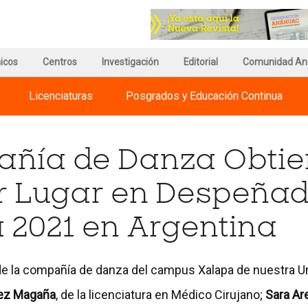
r
Ir
a
a
a
la
gina
página
página
icos
e
de
Centros
Investigación
del
Editorial
Comunidad An
egnum
información
Council
risti
del
for
Licenciaturas
Posgrados y Educación Continua
ternational
Campus
Advancement
iversities
and
Support
of
ñía de Danza Obtie
Education
r Lugar en Despeñad
 2021 en Argentina
de la compañía de danza del campus Xalapa de nuestra U
ez Magaña
, de la licenciatura en Médico Cirujano;
Sara Ar