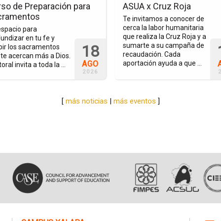
ración
Cruz
so de Preparación para
ASUA x Cruz Roja
Roja
cramentos
Te invitamos a conocer de
mentos
cerca la labor humanitaria
espacio para
que realiza la Cruz Roja y a
undizar en tu fe y
sumarte a su campaña de
18
bir los sacramentos
recaudación. Cada
te acercan más a Dios.
AGO
aportación ayuda a que ...
oral invita a toda la ...
2026
[
más noticias
|
más eventos
]