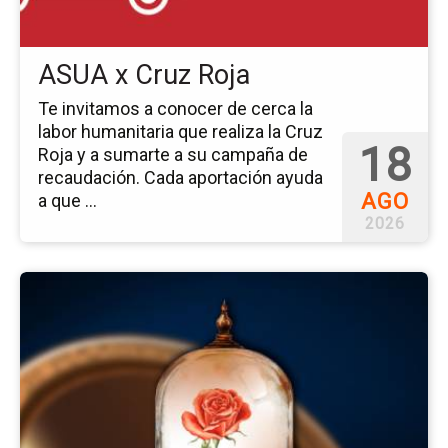
ASUA x Cruz Roja
Te invitamos a conocer de cerca la
labor humanitaria que realiza la Cruz
18
Roja y a sumarte a su campaña de
recaudación. Cada aportación ayuda
AGO
a que ...
2026
Ir
a
la
pá
del
ev
Mu
An