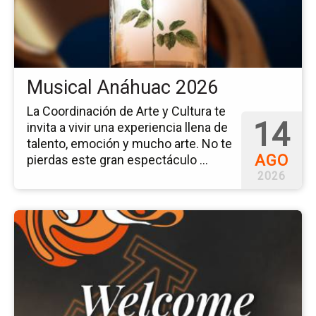
20
Musical Anáhuac 2026
La Coordinación de Arte y Cultura te
14
invita a vivir una experiencia llena de
talento, emoción y mucho arte. No te
AGO
pierdas este gran espectáculo ...
2026
Ir
a
la
pá
del
ev
We