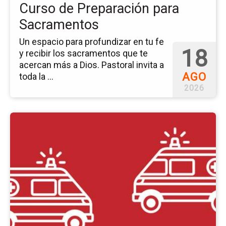
Curso de Preparación para
Sacramentos
Un espacio para profundizar en tu fe
18
y recibir los sacramentos que te
acercan más a Dios. Pastoral invita a
AGO
toda la ...
2026
Ir
a
la
pá
del
ev
AS
x
Cr
Ro