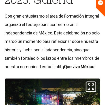
2023: Galería
Universitario
Biblioteca
Con gran entusiasmo el área de Formación Integral
organizó el festejo para conmemorar la
independencia de México. Esta celebración no solo
marcó un momento para reflexionar sobre nuestra
historia y lucha por la independencia, sino que
también fortaleció los lazos entre los miembros de
nuestra comunidad estudiantil.
¡Que viva México!
Descargar fotografía
Descargar fotografía
Descargar fotografía
Descargar fotografía
Descargar fotografía
Descargar fotografía
Descargar fotografía
Descargar fotografía
Descargar fotografía
Descargar fotografía
Descargar fotografía
Descargar fotografía
Descargar fotografía
Descargar fotografía
Descargar fotografía
Descargar fotografía
Descargar fotografía
Descargar fotografía
Descargar fotografía
Descargar fotografía
Descargar fotografía
Descargar fotografía
Descargar fotografía
Descargar fotografía
Descargar fotografía
Descargar fotografía
Descargar fotografía
Descargar fotografía
Descargar fotografía
Descargar fotografía
Descargar fotografía
Descargar fotografía
Descargar fotografía
Descargar fotografía
Descargar fotografía
Descargar fotografía
Descargar fotografía
Descargar fotografía
Descargar fotografía