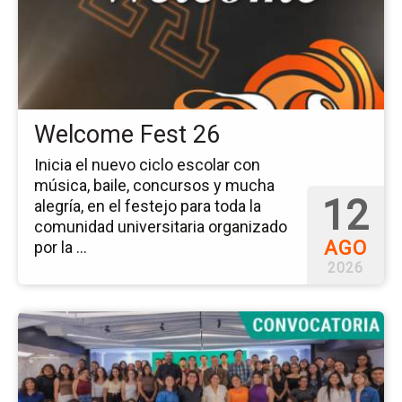
Fe
26
Welcome Fest 26
Inicia el nuevo ciclo escolar con
música, baile, concursos y mucha
12
alegría, en el festejo para toda la
comunidad universitaria organizado
AGO
por la ...
2026
Ir
a
la
pá
del