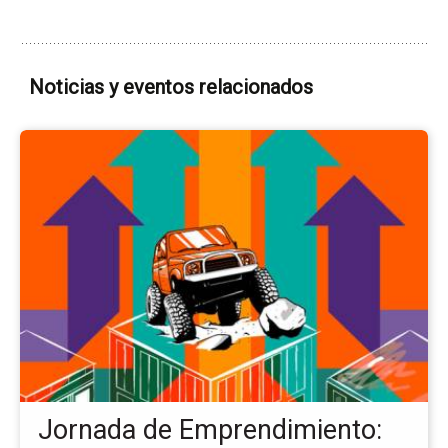
Noticias y eventos relacionados
Ir
a
la
pá
del
ev
Jo
de
Em
Em
To
Te
Jornada de Emprendimiento: