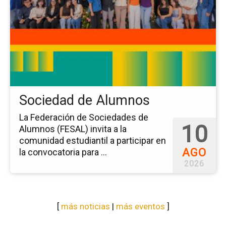
ev
So
de
Al
Sociedad de Alumnos
La Federación de Sociedades de
10
Alumnos (FESAL) invita a la
comunidad estudiantil a participar en
AGO
la convocatoria para ...
2026
[
más noticias
|
más eventos
]