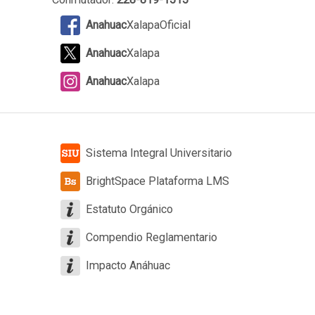
Anahuac
XalapaOficial
Anahuac
Xalapa
Anahuac
Xalapa
Sistema Integral Universitario
BrightSpace Plataforma LMS
Estatuto Orgánico
Compendio Reglamentario
Impacto Anáhuac