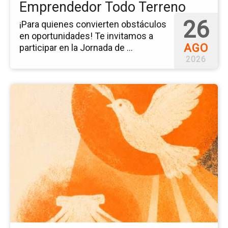
Emprendedor Todo Terreno
26
¡Para quienes convierten obstáculos
en oportunidades! Te invitamos a
AGO
participar en la Jornada de ...
2026
Ir
a
la
pá
del
ev
Cu
de
Pr
pa
Sa