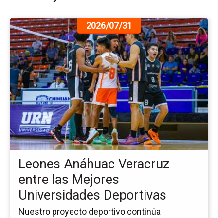
Ir
2026/07/31
a
la
pá
de
la
no
Le
An
Ve
en
las
Me
Leones Anáhuac Veracruz
Un
De
entre las Mejores
Universidades Deportivas
Nuestro proyecto deportivo continúa