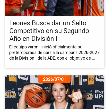
da
un
Sa
Co
Leones Busca dar un Salto
en
su
Competitivo en su Segundo
Se
Año en División I
Añ
en
El equipo varonil inició oficialmente su
Div
pretemporada de cara a la campaña 2026-2027
I
de la División I de la ABE, con el objetivo de ...
Ir
2026/07/01
a
la
pá
de
la