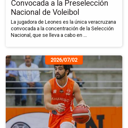
Convocada a la Preselección
de
Nacional de Voleibol
Vol
La jugadora de Leones es la única veracruzana
convocada a la concentración de la Selección
Nacional, que se lleva a cabo en ...
Ir
2026/07/02
a
la
pá
de
la
no
Na
de
Bá
3x