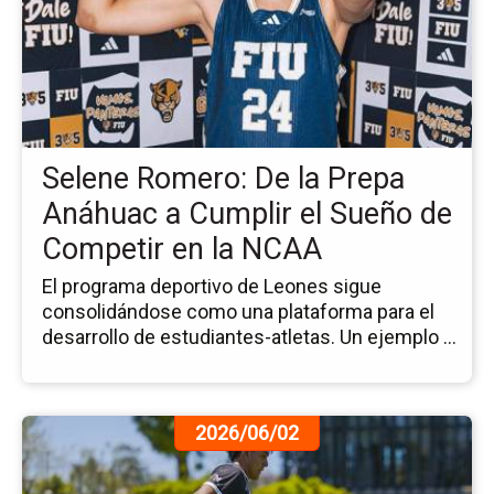
no
Se
Ro
De
la
Pr
An
Selene Romero: De la Prepa
a
Cu
Anáhuac a Cumplir el Sueño de
el
Competir en la NCAA
Su
de
El programa deportivo de Leones sigue
Co
consolidándose como una plataforma para el
en
desarrollo de estudiantes-atletas. Un ejemplo ...
la
N
Ir
2026/06/02
a
la