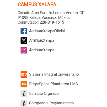
CAMPUS XALAPA
Circuito Arco Sur s/n Lomas Verdes
, CP.
91098 Xalapa Veracruz, México.
Conmutador:
228-819-1515
Anahuac
XalapaOficial
Anahuac
Xalapa
Anahuac
Xalapa
Sistema Integral Universitario
BrightSpace Plataforma LMS
Estatuto Orgánico
Compendio Reglamentario