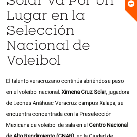
Solar Va Por Un
Universitario
Biblioteca
Lugar en la
Selección
Nacional de
Voleibol
El talento veracruzano continúa abriéndose paso
en el voleibol nacional.
Ximena Cruz Solar
, jugadora
de Leones Anáhuac Veracruz campus Xalapa, se
encuentra concentrada con la Preselección
Mexicana de voleibol de sala en el
Centro Nacional
de Alto Rendimiento (CNAR)
, en la Ciudad de