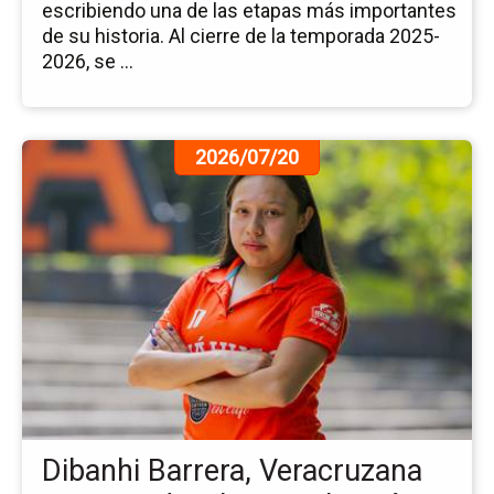
escribiendo una de las etapas más importantes
de su historia. Al cierre de la temporada 2025-
2026, se ...
Ir
2026/07/20
a
la
pá
de
la
no
Di
Bar
Ve
Co
a
la
Dibanhi Barrera, Veracruzana
Pr
Na