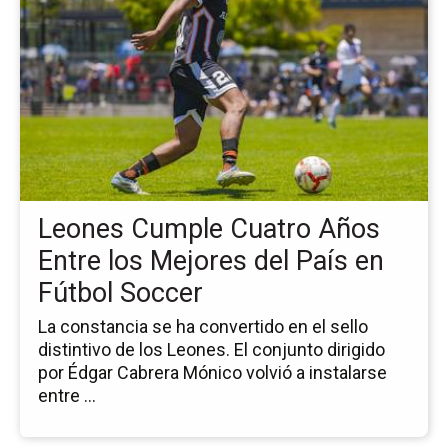
pá
de
la
no
Le
Cu
Cu
Añ
En
los
Leones Cumple Cuatro Años
Me
del
Entre los Mejores del País en
Pa
Fútbol Soccer
en
Fú
La constancia se ha convertido en el sello
So
distintivo de los Leones. El conjunto dirigido
por Édgar Cabrera Mónico volvió a instalarse
entre ...