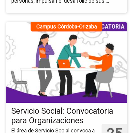
personas, impulsan el desarrollo de sus ...
Ir
Campus Córdoba-Orizaba
a
la
pá
del
ev
Ser
Soc
Co
pa
Or
Servicio Social: Convocatoria
para Organizaciones
El área de Servicio Social convoca a