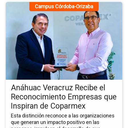
Ir
Campus Córdoba-Orizaba
a
la
pá
de
la
no
An
Ve
Re
el
Re
Em
Anáhuac Veracruz Recibe el
qu
Ins
Reconocimiento Empresas que
de
Inspiran de Coparmex
Co
Esta distinción reconoce a las organizaciones
que generan un impacto positivo en las