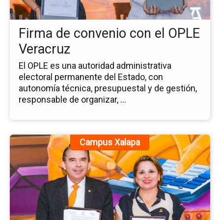
el
OP
Firma de convenio con el OPLE
Ve
Veracruz
El OPLE es una autoridad administrativa
electoral permanente del Estado, con
autonomía técnica, presupuestal y de gestión,
responsable de organizar, ...
Ir
Campus Xalapa
a
la
pá
de
la
no
Fi