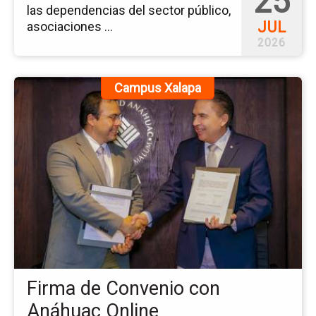
25
las dependencias del sector público,
JUL
asociaciones ...
2026
Ir
Campus Xalapa
a
la
pá
de
la
no
Fi
de
Co
co
An
Onl
Firma de Convenio con
Anáhuac Online