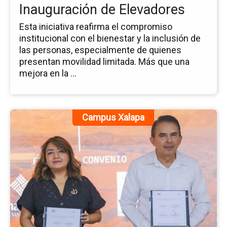
Inauguración de Elevadores
Esta iniciativa reafirma el compromiso
institucional con el bienestar y la inclusión de
las personas, especialmente de quienes
presentan movilidad limitada. Más que una
mejora en la ...
Ir
Campus Xalapa
a
la
pá
de
la
no
Fi
de
co
co