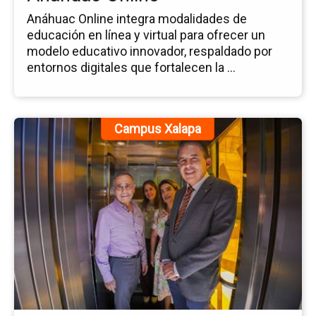
Anáhuac Online integra modalidades de
educación en línea y virtual para ofrecer un
modelo educativo innovador, respaldado por
entornos digitales que fortalecen la ...
Ir
Campus Xalapa
a
la
pá
de
la
no
In
de
El