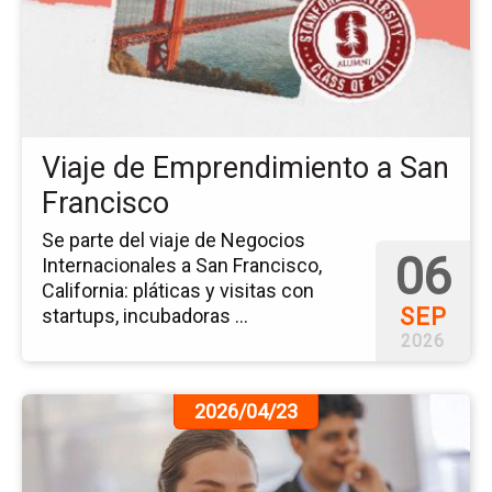
de
Em
a
Sa
Fr
Viaje de Emprendimiento a San
Francisco
Se parte del viaje de Negocios
06
Internacionales a San Francisco,
California: pláticas y visitas con
SEP
startups, incubadoras ...
2026
Ir
2026/04/23
a
la
pá