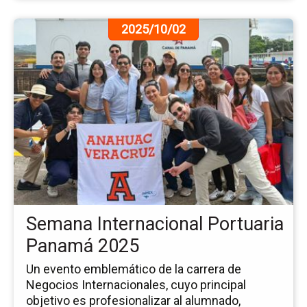
Ir
2025/10/02
a
la
pá
de
la
no
Se
Int
Po
Pa
20
Semana Internacional Portuaria
Panamá 2025
Un evento emblemático de la carrera de
Negocios Internacionales, cuyo principal
objetivo es profesionalizar al alumnado,