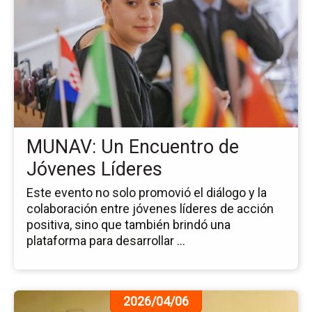
de
la
no
MU
Un
En
de
Jó
Lí
MUNAV: Un Encuentro de
Jóvenes Líderes
Este evento no solo promovió el diálogo y la
colaboración entre jóvenes líderes de acción
positiva, sino que también brindó una
plataforma para desarrollar ...
Ir
2026/04/06