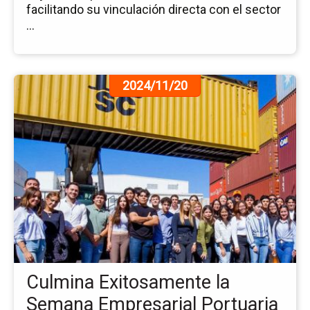
facilitando su vinculación directa con el sector
...
Ir
2024/11/20
a
la
pá
de
la
no
Cu
Ex
la
Se
Em
Po
Culmina Exitosamente la
20
Semana Empresarial Portuaria