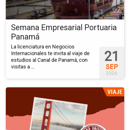
Pa
Semana Empresarial Portuaria
Panamá
La licenciatura en Negocios
21
Internacionales te invita al viaje de
estudios al Canal de Panamá, con
SEP
visitas a ...
2026
Ir
a
la
pá
del
ev
Via