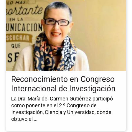
a
la
pá
de
la
no
Re
en
Co
Int
de
In
Reconocimiento en Congreso
Internacional de Investigación
La Dra. María del Carmen Gutiérrez participó
como ponente en el 2.º Congreso de
Investigación, Ciencia y Universidad, donde
obtuvo el ...