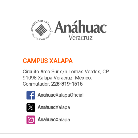
CAMPUS XALAPA
Circuito Arco Sur s/n Lomas Verdes
, CP.
91098 Xalapa Veracruz, México.
Conmutador:
228-819-1515
Anahuac
XalapaOficial
Anahuac
Xalapa
Anahuac
Xalapa