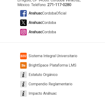
Emigdio, CP 94500. Córdoba Veracruz,
México. Teléfono:
271-117-0280
Anahuac
CordobaOficial
Anahuac
Cordoba
Anahuac
Cordoba
Sistema Integral Universitario
BrightSpace Plataforma LMS
Estatuto Orgánico
Compendio Reglamentario
Impacto Anáhuac