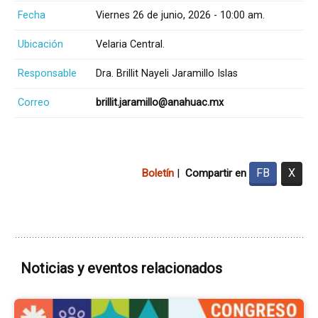
Fecha
Viernes 26 de junio, 2026 - 10:00 am.
Ubicación
Velaria Central.
Responsable
Dra. Brillit Nayeli Jaramillo Islas
Correo
brillit.jaramillo@anahuac.mx
FB
X
Boletín
|
Compartir en
Noticias y eventos relacionados
Ir