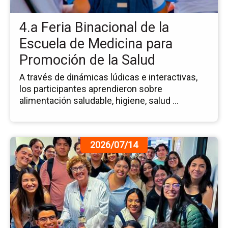
la
Es
4.a Feria Binacional de la
de
Me
Escuela de Medicina para
pa
Promoción de la Salud
Pr
de
A través de dinámicas lúdicas e interactivas,
la
los participantes aprendieron sobre
Sa
alimentación saludable, higiene, salud ...
Ir
2026/07/14
a
la
pá
de
la
no
Es