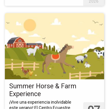
2026
Ir
a
la
pá
del
ev
Su
Ho
&
Fa
Ex
Summer Horse & Farm
Experience
¡Vive una experiencia inolvidable
este verano! El Centro Ecuestre