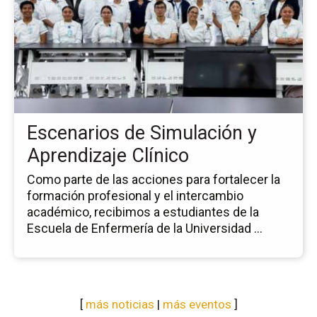
la
no
Es
de
Si
y
Ap
Clí
Escenarios de Simulación y
Aprendizaje Clínico
Como parte de las acciones para fortalecer la
formación profesional y el intercambio
académico, recibimos a estudiantes de la
Escuela de Enfermería de la Universidad ...
[
más noticias
|
más eventos
]