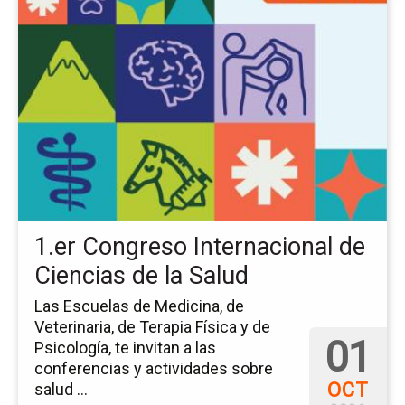
a
la
pá
del
ev
1.e
Co
Int
de
Ci
de
la
1.er Congreso Internacional de
Sa
Ciencias de la Salud
Las Escuelas de Medicina, de
Veterinaria, de Terapia Física y de
01
Psicología, te invitan a las
conferencias y actividades sobre
OCT
salud ...