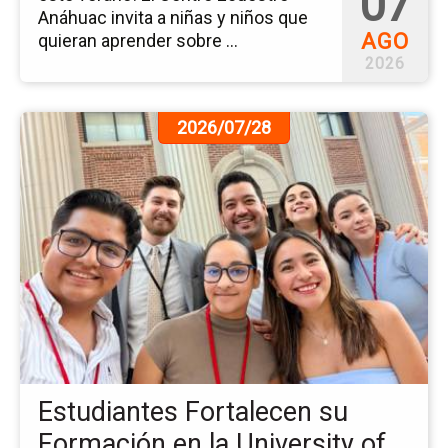
07
Anáhuac invita a niñas y niños que
AGO
quieran aprender sobre ...
2026
Ir
2026/07/28
a
la
pá
de
la
no
Es
Fo
su
Fo
en
la
Estudiantes Fortalecen su
Uni
of
Formación en la University of