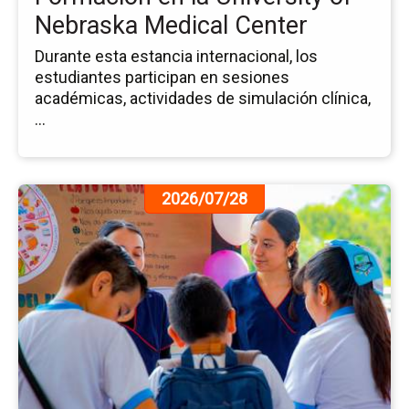
Ne
Nebraska Medical Center
Me
Ce
Durante esta estancia internacional, los
estudiantes participan en sesiones
académicas, actividades de simulación clínica,
...
Ir
2026/07/28
a
la
pá
de
la
no
4.a
Fer
Bi
de