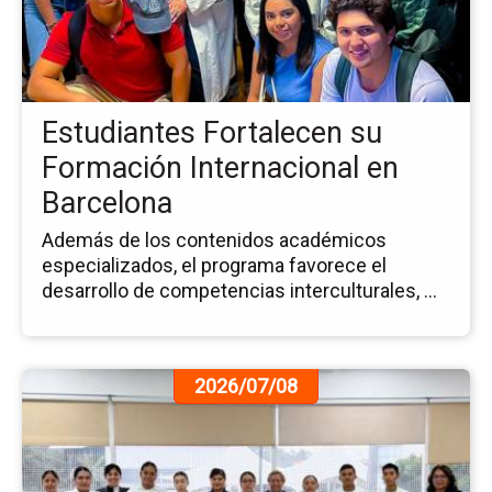
Fo
su
Fo
Int
en
Estudiantes Fortalecen su
Ba
Formación Internacional en
Barcelona
Además de los contenidos académicos
especializados, el programa favorece el
desarrollo de competencias interculturales, ...
Ir
2026/07/08
a
la
pá
de