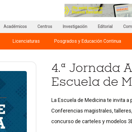
r
Ir
a
a
a
la
ina
página
página
de
Académicos
Centros
Investigación
de
Editorial
Com
información
Regnum
del
Christi
Licenciaturas
Posgrados y Educación Continua
versidades
Campus
International
huac
Universities
4.ª Jornada 
Escuela de M
La Escuela de Medicina te invita a 
Conferencias magistrales, talleres
concurso de carteles y modelos 3