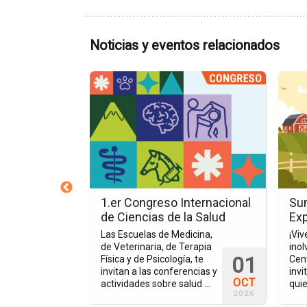
Noticias y eventos relacionados
Ir
Ir
a
a
la
la
página
págin
del
del
evento
event
1.er
Summ
Congreso
Horse
Internacional
&
 el Rancho
1.er Congreso Internacional
Su
de
Farm
Rita
de Ciencias de la Salud
Ex
Ciencias
Exper
 permitió
Las Escuelas de Medicina,
¡Viv
de
cación en campo
de Veterinaria, de Terapia
inol
01
la
 revisados en el
Física y de Psicología, te
Cen
la importancia de
invitan a las conferencias y
invi
Salud
OCT
e decisiones ...
actividades sobre salud ...
quie
2026