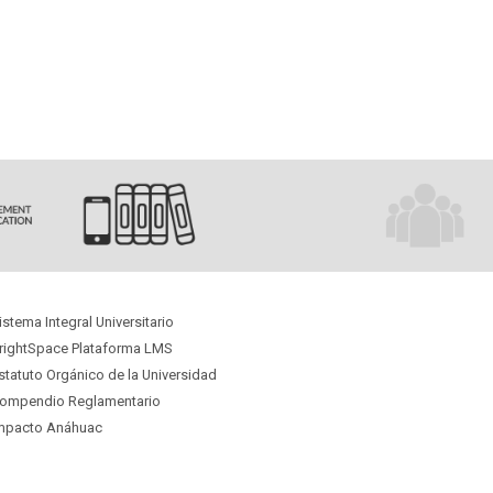
Promoción
de
la
Salud
istema Integral Universitario
rightSpace Plataforma LMS
statuto Orgánico
de la Universidad
ompendio Reglamentario
mpacto Anáhuac