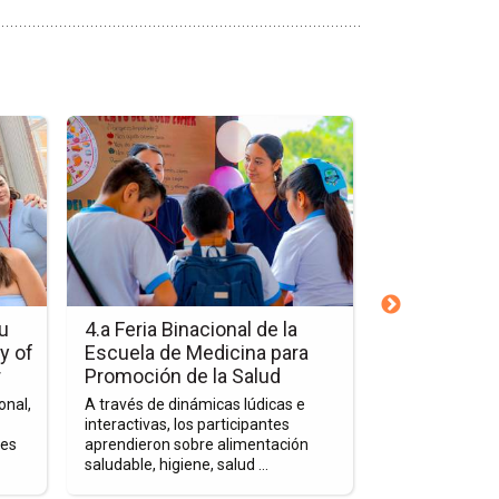
Ir
Ir
a
a
la
la
página
página
de
de
la
la
nota
nota
4.a
Estudiantes
Feria
Fortalecen
u
4.a Feria Binacional de la
Estudiantes
Binacional
su
y of
Escuela de Medicina para
Formación I
de
Formación
r
Promoción de la Salud
Barcelona
la
Internacional
onal,
A través de dinámicas lúdicas e
Además de los
Escuela
en
interactivas, los participantes
académicos esp
des
aprendieron sobre alimentación
programa favor
de
Barcelona
saludable, higiene, salud ...
competencias int
Medicina
para