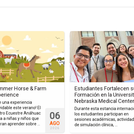
Ir
a
la
a
página
de
o
la
er
nota
Estudiantes
Fortalecen
mmer Horse & Farm
Estudiantes Fortalecen s
su
perience
Formación en la Universit
ience
Formación
Nebraska Medical Cente
e una experiencia
en
vidable este verano! El
Durante esta estancia internaci
06
la
tro Ecuestre Anáhuac
los estudiantes participan en
ta a niñas y niños que
sesiones académicas, activida
University
AGO
ran aprender sobre ...
de simulación clínica, ...
of
2026
Nebraska