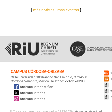
Medical
[
más noticias
|
más eventos
]
Center
CAMPUS
CÓRDOBA-ORIZABA
S
Calle Universidad 100 Rancho San Emigdio, CP 94500.
B
Córdoba Veracruz, México. Teléfono:
271-117-0280
E
Anahuac
CordobaOficial
C
Anahuac
Cordoba
I
Anahuac
Cordoba
© Todos los derechos reservados 1993-2026
|
Aviso de privacidad