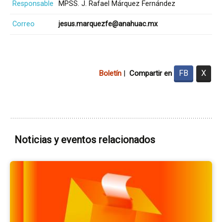
Responsable
MPSS. J. Rafael Márquez Fernández
Correo
jesus.marquezfe@anahuac.mx
FB
X
Boletín
|
Compartir en
Noticias y eventos relacionados
Ir
a
la
pá
del
ev