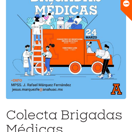
Universitario
Biblioteca
Colecta Brigadas
Médicas