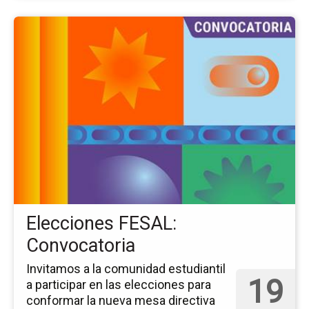
Ir
a
la
pá
del
ev
El
FE
Co
Elecciones FESAL:
Convocatoria
Invitamos a la comunidad estudiantil
19
a participar en las elecciones para
conformar la nueva mesa directiva