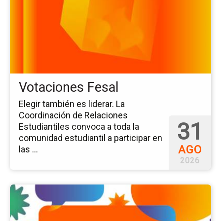
Vo
Fe
Votaciones Fesal
Elegir también es liderar. La
Coordinación de Relaciones
31
Estudiantiles convoca a toda la
comunidad estudiantil a participar en
AGO
las ...
2026
Ir
a
la