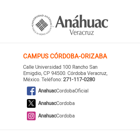
CAMPUS
CÓRDOBA-ORIZABA
Calle Universidad 100 Rancho San
Emigdio, CP 94500. Córdoba Veracruz,
México. Teléfono:
271-117-0280
Anahuac
CordobaOficial
Anahuac
Cordoba
Anahuac
Cordoba