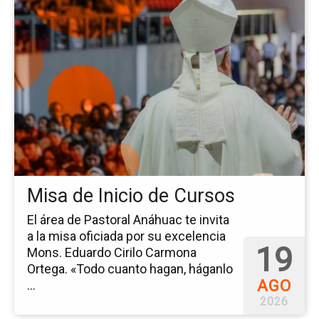
a
la
pá
del
ev
Mi
de
Ini
de
Cu
Misa de Inicio de Cursos
El área de Pastoral Anáhuac te invita
a la misa oficiada por su excelencia
19
Mons. Eduardo Cirilo Carmona
Ortega. «Todo cuanto hagan, háganlo
AGO
...
2026