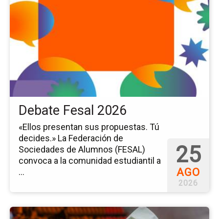
pá
del
ev
De
Fe
20
Debate Fesal 2026
«Ellos presentan sus propuestas. Tú
decides.» La Federación de
25
Sociedades de Alumnos (FESAL)
convoca a la comunidad estudiantil a
AGO
...
2026
Ir