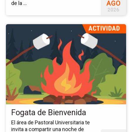
AGO
de la ...
2026
Ir
a
la
pá
del
ev
Fo
de
Bi
Fogata de Bienvenida
El área de Pastoral Universitaria te
invita a compartir una noche de