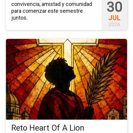
30
convivencia, amistad y comunidad
para comenzar este semestre
JUL
juntos.
2026
Ir
a
la
pá
del
ev
Re
He
Of
A
Li
Reto Heart Of A Lion