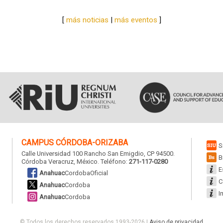
[
más noticias
|
más eventos
]
CAMPUS
CÓRDOBA-ORIZABA
S
Calle Universidad 100 Rancho San Emigdio, CP 94500.
B
Córdoba Veracruz, México. Teléfono:
271-117-0280
E
Anahuac
CordobaOficial
C
Anahuac
Cordoba
I
Anahuac
Cordoba
© Todos los derechos reservados 1993-2026
|
Aviso de privacidad