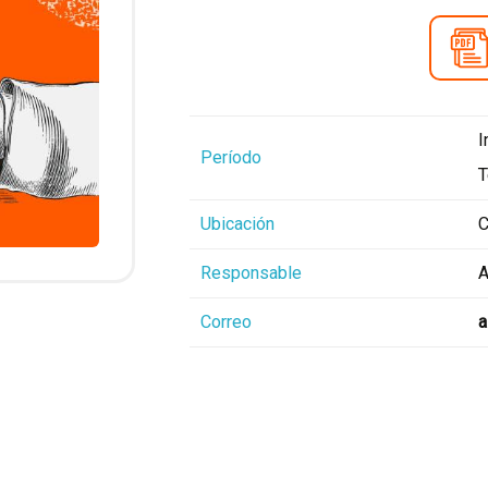
I
Período
T
Ubicación
C
Responsable
A
Correo
a