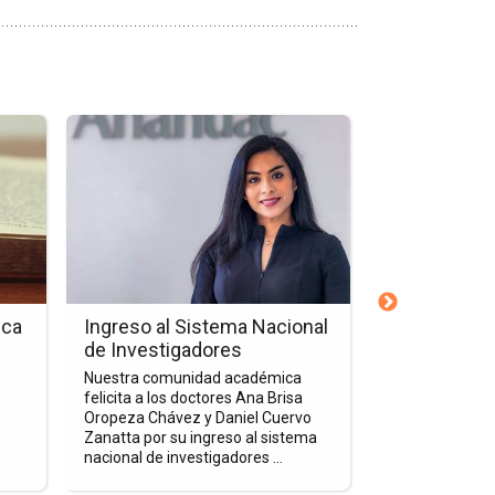
Ir
Ir
a
a
la
la
página
página
de
de
la
la
nota
nota
Ingreso
Adquisiciones
al
de
eca
Ingreso al Sistema Nacional
Adquisicion
Sistema
Biblioteca
de Investigadores
Campus Cór
Nacional
Campus
Abril 2022
Nuestra comunidad académica
de
Córdoba-
felicita a los doctores Ana Brisa
La Biblioteca 
Investigadores
Orizaba
Oropeza Chávez y Daniel Cuervo
esfuerza por o
Zanatta por su ingreso al sistema
servicio a la 
en
nacional de investigadores ...
Universitaria. Es
Abril
2022