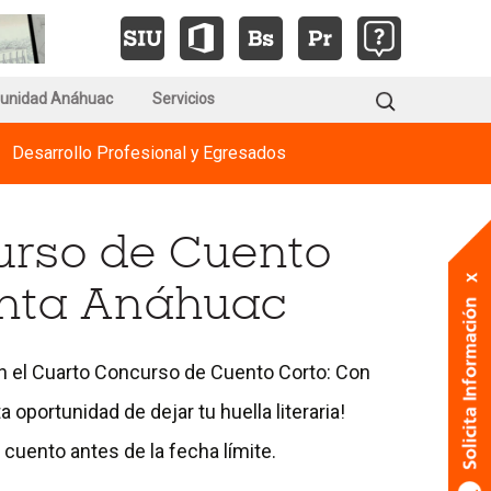
Ir
Ir
Ir
Ir
Ir
Ir
Ir
Ir
a
a
a
la
la
a
a
a
a
a
la
página
página
la
la
la
la
la
Buscar:
unidad Anáhuac
del
Servicios
de
página
página
página
página
página
página
Council
Biblioteca
de
for
del
de
de
del
de
Desarrollo Profesional y Egresados
Revista
Advancement
Sistema
Office
Brightspace
Descubridor
Soporte
and
Generación
Integral
de
Support
Anáhuac
of
urso de Cuento
Universitario
Biblioteca
#202
Education
inta Anáhuac
r en el Cuarto Concurso de Cuento Corto: Con
 oportunidad de dejar tu huella literaria!
 cuento antes de la fecha límite.