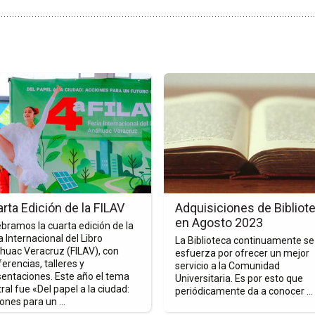
Ir
a
la
a
página
de
la
nota
a
Adquisiciones
n
de
rta Edición de la FILAV
Adquisiciones de Bibliot
Biblioteca
en Agosto 2023
bramos la cuarta edición de la
en
a Internacional del Libro
La Biblioteca continuamente se
Agosto
huac Veracruz (FILAV), con
esfuerza por ofrecer un mejor
erencias, talleres y
2023
servicio a la Comunidad
sentaciones. Este año el tema
Universitaria. Es por esto que
ral fue «Del papel a la ciudad:
periódicamente da a conocer ...
ones para un ...