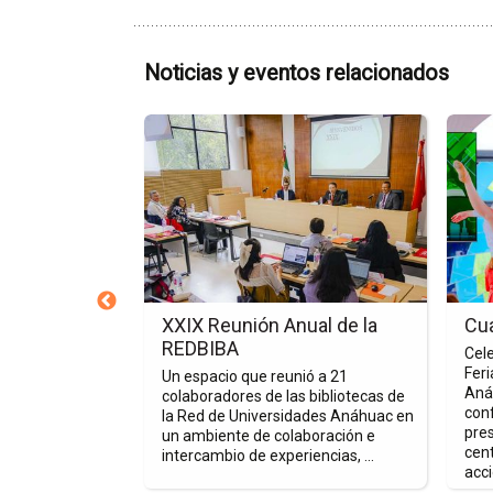
Noticias y eventos relacionados
Ir
Ir
a
a
la
la
página
págin
de
de
la
la
nota
nota
XXIX
Cuart
Reunión
Edició
e Biblioteca
XXIX Reunión Anual de la
Cua
Anual
de
-Orizaba en
REDBIBA
Cele
de
la
Feri
Un espacio que reunió a 21
la
FILAV
Aná
colaboradores de las bibliotecas de
nuamente se
conf
REDBIBA
la Red de Universidades Anáhuac en
r un mejor
pre
un ambiente de colaboración e
idad
cent
intercambio de experiencias, ...
esto que ...
acci