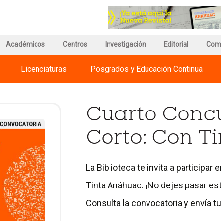
r
Ir
a
a
a
la
ina
página
página
de
Académicos
Centros
Investigación
de
Editorial
Com
información
Regnum
del
Christi
Licenciaturas
Posgrados y Educación Continua
versidades
Campus
International
huac
Universities
Cuarto Conc
Corto: Con T
La Biblioteca te invita a participa
Tinta Anáhuac. ¡No dejes pasar esta
Consulta la convocatoria y envía tu