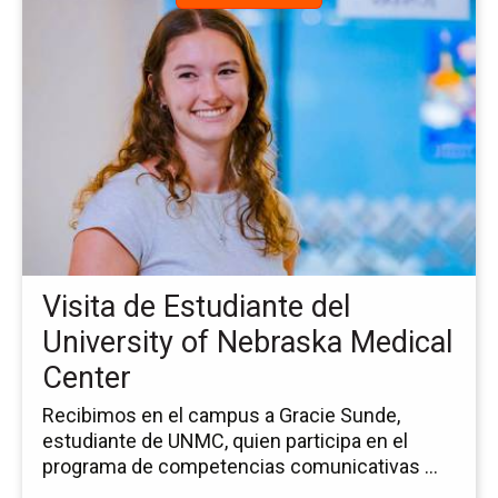
a
la
pá
de
la
no
Vis
de
Es
del
Uni
of
Visita de Estudiante del
Ne
Me
University of Nebraska Medical
Ce
Center
Recibimos en el campus a Gracie Sunde,
estudiante de UNMC, quien participa en el
programa de competencias comunicativas ...