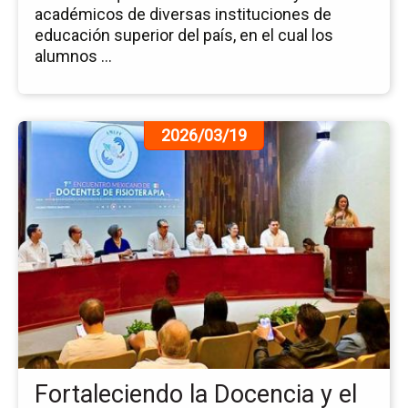
académicos de diversas instituciones de
educación superior del país, en el cual los
alumnos ...
Ir
2026/03/19
a
la
pá
de
la
no
Fo
la
Do
y
el
Hu
Fortaleciendo la Docencia y el
en