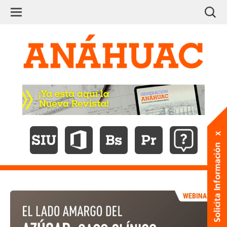
Ir
Ir
Ir
Ir
Ir
Ir
Ir
Busca
a
a
a
a
a
a
al
la
la
la
la
la
la
TopMenu
Ir
Ir
contenido
página
página
página
página
página
página
-
a
a
de
de
de
del
de
de
información
AnáhuacX
Red
Council
Regnum
Acreditacio
Campus
la
la
del
en
de
for
Christi
Xalapa
págin
por
Campus
edX
Universidades
Advancement
International
de
prin
Anáhuac
and
Universities
Support
Revis
of
Gene
Education
Anáh
Ir
Ir
Ir
Ir
Ir
#202
a
a
a
a
a
la
la
la
la
la
MainMenu
página
página
página
página
página
-
del
de
de
del
de
Campus
Sistema
Office
Brightspace
Descubridor
Soport
Xalapa
Integral
de