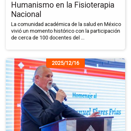
la
Humanismo en la Fisioterapia
Fis
Nacional
Na
La comunidad académica de la salud en México
vivió un momento histórico con la participación
de cerca de 100 docentes del ...
Ir
2025/12/16
a
la
pá
de
la
no
Ho
al
Dr.
Lu