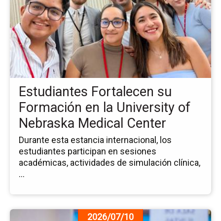
la
no
Es
Fo
su
Fo
en
la
Estudiantes Fortalecen su
Uni
of
Formación en la University of
Ne
Nebraska Medical Center
Me
Ce
Durante esta estancia internacional, los
estudiantes participan en sesiones
académicas, actividades de simulación clínica,
...
Ir
2026/07/10