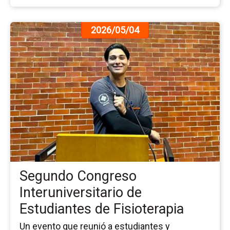
Ir
2026/05/04
a
la
pá
de
la
no
Se
Co
Int
de
Es
de
Segundo Congreso
Fis
Interuniversitario de
Estudiantes de Fisioterapia
Un evento que reunió a estudiantes y