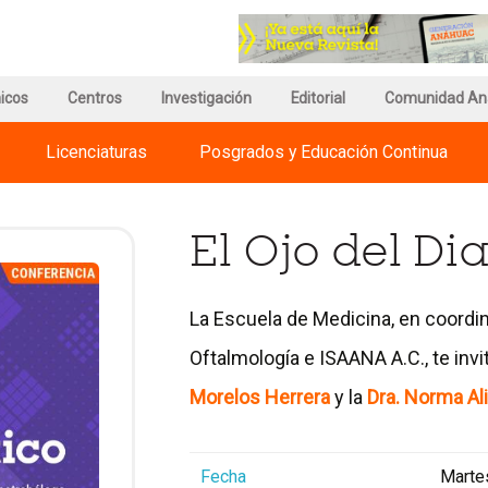
r
Ir
a
a
a
la
gina
página
página
icos
e
de
Centros
Investigación
del
Editorial
Comunidad An
egnum
información
Council
risti
del
for
Licenciaturas
Posgrados y Educación Continua
ternational
Campus
Advancement
iversities
and
Support
of
El Ojo del Di
Education
La Escuela de Medicina, en coordi
Oftalmología e ISAANA A.C., te invi
Morelos Herrera
y la
Dra. Norma A
Fecha
Martes