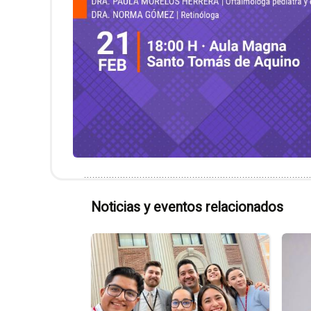
Noticias y eventos relacionados
Ir
a
la
página
de