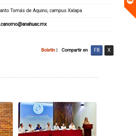
Santo Tomás de Aquino, campus Xalapa.
la.canomo@anahuac.mx
FB
X
Boletín
|
Compartir en
Ir
Ir
a
a
la
la
página
página
de
de