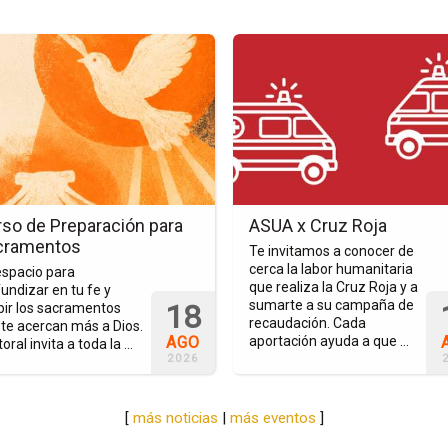
Ir
a
la
a
página
del
o
evento
ASUA
x
ración
Cruz
so de Preparación para
ASUA x Cruz Roja
Roja
cramentos
Te invitamos a conocer de
mentos
cerca la labor humanitaria
espacio para
que realiza la Cruz Roja y a
undizar en tu fe y
sumarte a su campaña de
18
bir los sacramentos
recaudación. Cada
te acercan más a Dios.
AGO
aportación ayuda a que ...
oral invita a toda la ...
2026
[
más noticias
|
más eventos
]