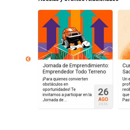
Ir
Ir
a
a
la
la
página
págin
del
del
evento
event
Jornada
Curso
de
de
Emprendimiento:
Prepa
a su Debut
Jornada de Emprendimiento:
Cur
Emprendedor
para
ia Nacional
Emprendedor Todo Terreno
Sa
Todo
Sacra
r
¡Para quienes convierten
Un 
Terreno
obstáculos en
prof
 fútbol soccer
26
oportunidades! Te
reci
 debutar en la
invitamos a participar en la
que 
de la
AGO
Jornada de ...
Past
 de ...
2026