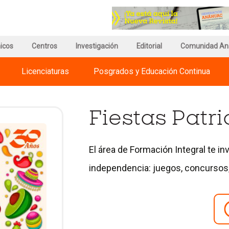
r
Ir
a
a
a
la
gina
página
página
icos
e
de
Centros
Investigación
del
Editorial
Comunidad An
egnum
información
Council
risti
del
for
Licenciaturas
Posgrados y Educación Continua
ternational
Campus
Advancement
iversities
and
Support
of
Fiestas Patri
Education
El área de Formación Integral te in
independencia: juegos, concursos,