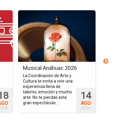
Ir
Ir
a
a
la
la
página
página
del
del
evento
evento
Musical
Welcome
Anáhuac
Fest
2026
26
Musical Anáhuac 2026
Welcome Fe
La Coordinación de Arte y
Inicia el nuevo 
Cultura te invita a vivir una
con música, bai
experiencia llena de
concursos y mu
talento, emoción y mucho
en el festejo pa
18
14
arte. No te pierdas este
comunidad univ
AGO
AGO
gran espectáculo ...
organizado por l
2026
2026