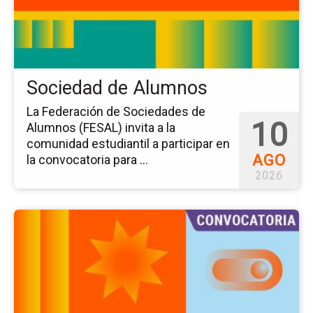
Al
Sociedad de Alumnos
La Federación de Sociedades de
10
Alumnos (FESAL) invita a la
comunidad estudiantil a participar en
AGO
la convocatoria para ...
2026
Ir
a
la
pá
del
ev
El