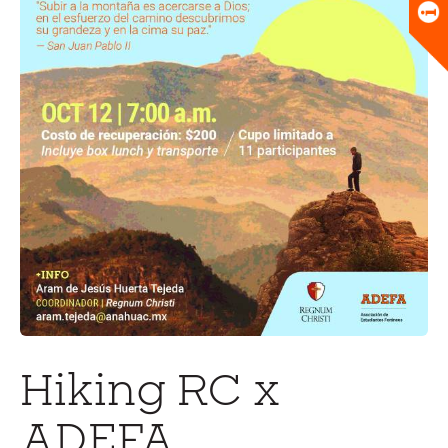
Universitario
Biblioteca
Hiking RC x
ADEFA