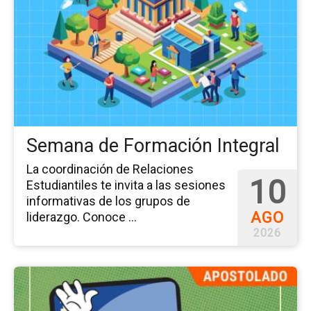
del
ev
Se
de
Fo
Int
Semana de Formación Integral
La coordinación de Relaciones
10
Estudiantiles te invita a las sesiones
informativas de los grupos de
AGO
liderazgo. Conoce ...
2026
Ir
a
la