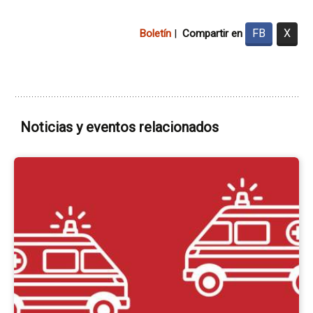
FB
X
Boletín
|
Compartir en
Noticias y eventos relacionados
Ir
a
la
pá
del
ev
AS
x
Cr
Ro