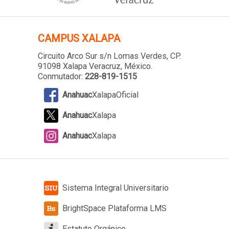
CAMPUS XALAPA
Circuito Arco Sur s/n Lomas Verdes
, CP.
91098 Xalapa Veracruz, México.
Conmutador:
228-819-1515
Anahuac
XalapaOficial
Anahuac
Xalapa
Anahuac
Xalapa
Sistema Integral Universitario
BrightSpace Plataforma LMS
Estatuto Orgánico