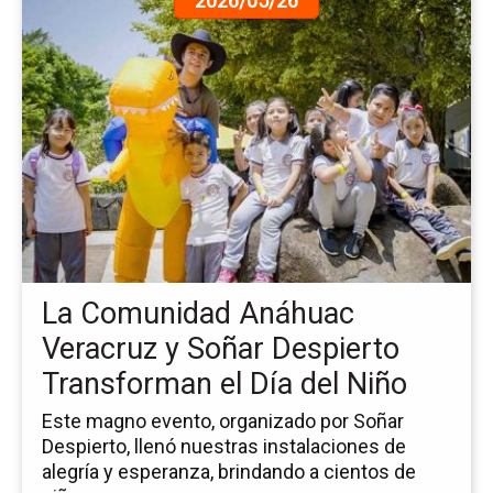
2026/05/26
a
la
pá
de
la
no
La
Co
An
Ve
y
So
La Comunidad Anáhuac
De
Tr
Veracruz y Soñar Despierto
el
Transforman el Día del Niño
Dí
del
Este magno evento, organizado por Soñar
Ni
Despierto, llenó nuestras instalaciones de
alegría y esperanza, brindando a cientos de