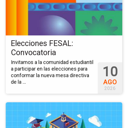
FE
Co
Elecciones FESAL:
Convocatoria
Invitamos a la comunidad estudiantil
10
a participar en las elecciones para
conformar la nueva mesa directiva
AGO
de la ...
2026
Ir
a
la
pá