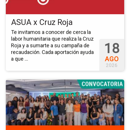
ASUA x Cruz Roja
Te invitamos a conocer de cerca la
labor humanitaria que realiza la Cruz
18
Roja y a sumarte a su campaña de
recaudación. Cada aportación ayuda
AGO
a que ...
2026
Ir
a
la
pá
del
ev
So
de