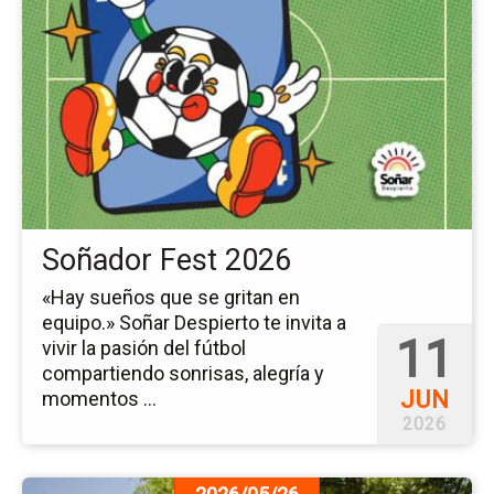
pá
del
ev
So
Fe
20
Soñador Fest 2026
«Hay sueños que se gritan en
equipo.» Soñar Despierto te invita a
11
vivir la pasión del fútbol
compartiendo sonrisas, alegría y
JUN
momentos ...
2026
Ir