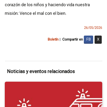
corazón de los niños y haciendo vida nuestra
misión: Vence el mal con el bien.
26/05/2026
FB
X
Boletín
|
Compartir en
Noticias y eventos relacionados
Ir
a
la
pá
del