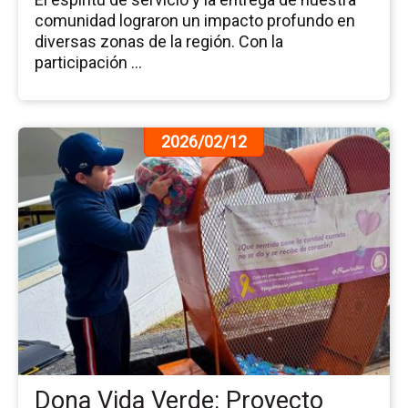
comunidad lograron un impacto profundo en
diversas zonas de la región. Con la
participación ...
Ir
2026/02/12
a
la
pá
de
la
no
Do
Vi
Ve
Pr
Soc
de
Dona Vida Verde: Proyecto
Es