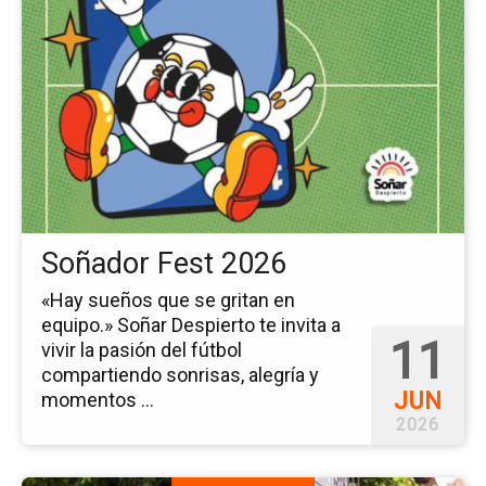
pá
del
ev
So
Fe
20
Soñador Fest 2026
«Hay sueños que se gritan en
equipo.» Soñar Despierto te invita a
11
vivir la pasión del fútbol
compartiendo sonrisas, alegría y
JUN
momentos ...
2026