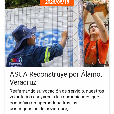
Ir
2026/05/15
a
la
pá
de
la
no
AS
Re
po
Ál
Ve
ASUA Reconstruye por Álamo,
Veracruz
Reafirmando su vocación de servicio, nuestros
voluntarios apoyaron a las comunidades que
continúan recuperándose tras las
contingencias de noviembre, ...