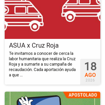
ev
AS
x
Cr
Ro
ASUA x Cruz Roja
Te invitamos a conocer de cerca la
labor humanitaria que realiza la Cruz
18
Roja y a sumarte a su campaña de
recaudación. Cada aportación ayuda
AGO
a que ...
2026
Ir
a
la