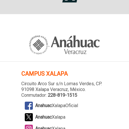
CAMPUS XALAPA
Circuito Arco Sur s/n Lomas Verdes
, CP.
91098 Xalapa Veracruz, México.
Conmutador:
228-819-1515
Anahuac
XalapaOficial
Anahuac
Xalapa
Anahuac
Xalapa