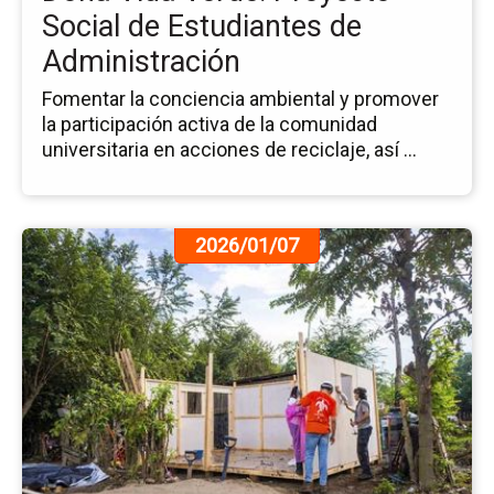
de
Social de Estudiantes de
Ad
Administración
Fomentar la conciencia ambiental y promover
la participación activa de la comunidad
universitaria en acciones de reciclaje, así ...
Ir
2026/01/07
a
la
pá
de
la
no
AS
Re