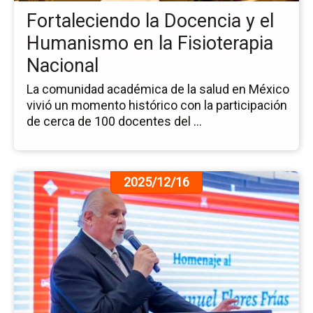
Hu
Fortaleciendo la Docencia y el
en
la
Humanismo en la Fisioterapia
Fis
Nacional
Na
La comunidad académica de la salud en México
vivió un momento histórico con la participación
de cerca de 100 docentes del ...
Ir
2025/12/16
a
la
pá
de
la
no
Ho
al