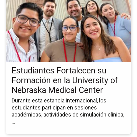
pá
de
la
no
Es
Fo
su
Fo
en
la
Estudiantes Fortalecen su
Uni
of
Formación en la University of
Ne
Nebraska Medical Center
Me
Ce
Durante esta estancia internacional, los
estudiantes participan en sesiones
académicas, actividades de simulación clínica,
...