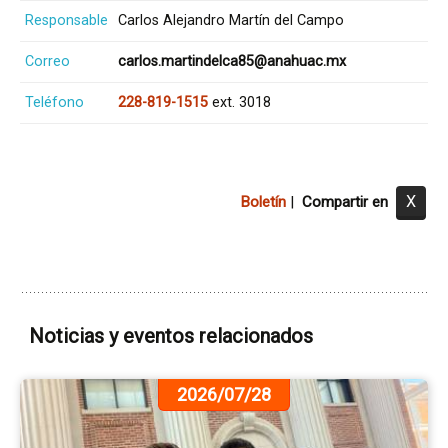
Responsable
Carlos Alejandro Martín del Campo
Correo
carlos.martindelca85@anahuac.mx
Teléfono
228-819-1515
ext. 3018
X
Boletín
|
Compartir en
Noticias y eventos relacionados
Ir
2026/07/28
a
la