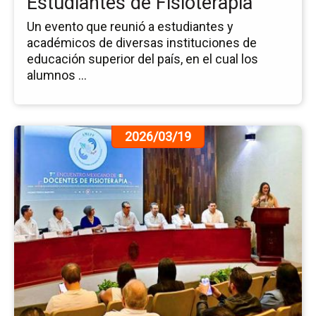
Estudiantes de Fisioterapia
Un evento que reunió a estudiantes y
académicos de diversas instituciones de
educación superior del país, en el cual los
alumnos ...
Ir
2026/03/19
a
la
pá
de
la
no
Fo
la
Do
y
el