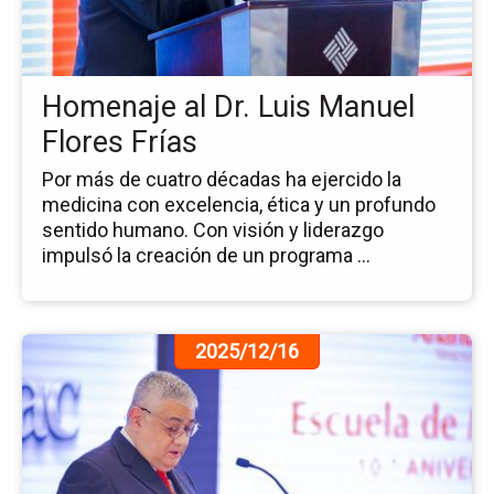
Dr.
Lu
Ma
Fl
Homenaje al Dr. Luis Manuel
Frí
Flores Frías
Por más de cuatro décadas ha ejercido la
medicina con excelencia, ética y un profundo
sentido humano. Con visión y liderazgo
impulsó la creación de un programa ...
Ir
2025/12/16
a
la
pá
de
la
no