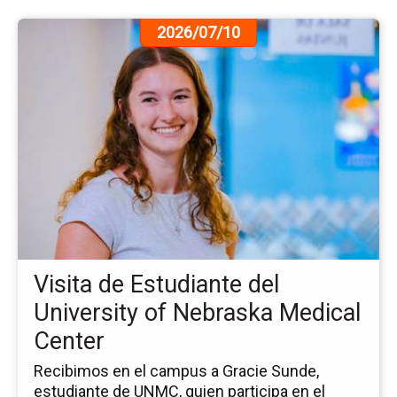
Ir
2026/07/10
a
la
pá
de
la
no
Vis
de
Es
del
Uni
of
Visita de Estudiante del
Ne
Me
University of Nebraska Medical
Ce
Center
Recibimos en el campus a Gracie Sunde,
estudiante de UNMC, quien participa en el