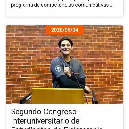
programa de competencias comunicativas ...
Ir
2026/05/04
a
la
pá
de
la
no
Se
Co
Int
de
Es
de
Segundo Congreso
Fis
Interuniversitario de