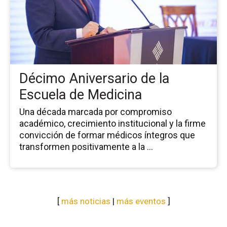
Dé
An
de
la
Es
de
Décimo Aniversario de la
Me
Escuela de Medicina
Una década marcada por compromiso
académico, crecimiento institucional y la firme
convicción de formar médicos íntegros que
transformen positivamente a la ...
[
más noticias
|
más eventos
]