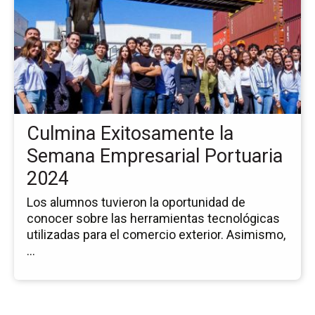
la
no
Cu
Ex
la
Se
Em
Po
Culmina Exitosamente la
20
Semana Empresarial Portuaria
2024
Los alumnos tuvieron la oportunidad de
conocer sobre las herramientas tecnológicas
utilizadas para el comercio exterior. Asimismo,
...