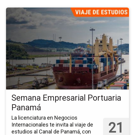
Ir
a
la
pá
del
ev
Se
Em
Po
Pa
Semana Empresarial Portuaria
Panamá
La licenciatura en Negocios
21
Internacionales te invita al viaje de
estudios al Canal de Panamá, con