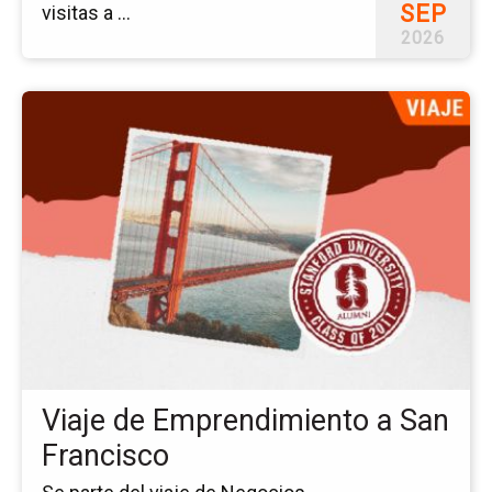
SEP
visitas a ...
2026
Ir
a
la
pá
del
ev
Via
de
Em
a
Sa
Fr
Viaje de Emprendimiento a San
Francisco