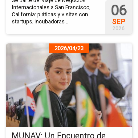
Se parte del viaje de Negocios
06
Internacionales a San Francisco,
California: pláticas y visitas con
SEP
startups, incubadoras ...
2026
Ir
2026/04/23
a
la
pá
de
la
no
MU
Un
En
de
Jó
Lí
MUNAV: Un Encuentro de