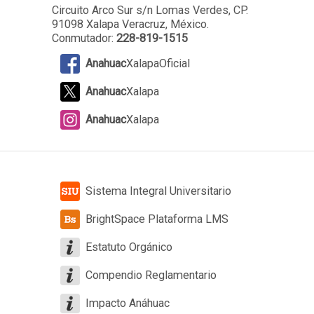
Circuito Arco Sur s/n Lomas Verdes
, CP.
91098 Xalapa Veracruz, México.
Conmutador:
228-819-1515
Anahuac
XalapaOficial
Anahuac
Xalapa
Anahuac
Xalapa
Sistema Integral Universitario
BrightSpace Plataforma LMS
Estatuto Orgánico
Compendio Reglamentario
Impacto Anáhuac