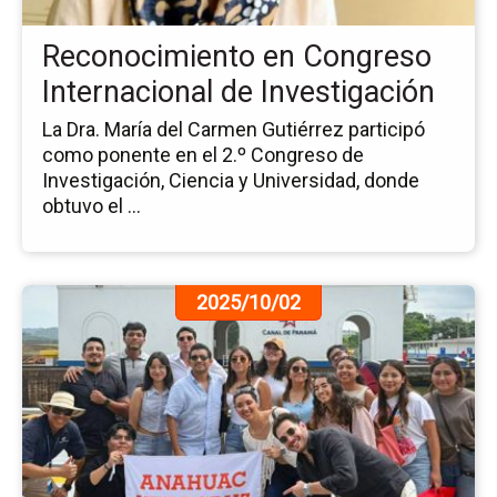
de
In
Reconocimiento en Congreso
Internacional de Investigación
La Dra. María del Carmen Gutiérrez participó
como ponente en el 2.º Congreso de
Investigación, Ciencia y Universidad, donde
obtuvo el ...
Ir
2025/10/02
a
la
pá
de
la
no
Se
Int