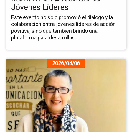
Jóvenes Líderes
Este evento no solo promovió el diálogo y la
colaboración entre jóvenes líderes de acción
positiva, sino que también brindó una
plataforma para desarrollar ...
Ir
2026/04/06
a
la
pá
de
la
no
Re
en
Co
Int