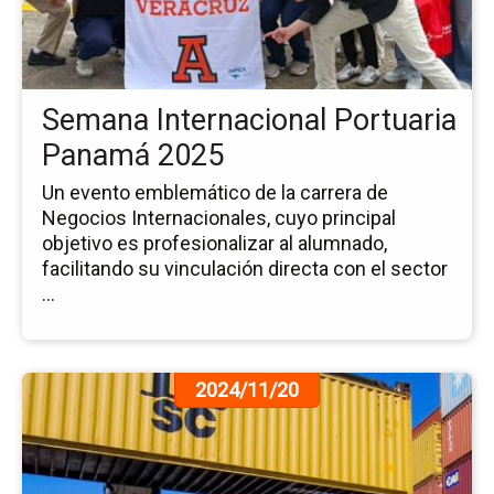
Po
Pa
20
Semana Internacional Portuaria
Panamá 2025
Un evento emblemático de la carrera de
Negocios Internacionales, cuyo principal
objetivo es profesionalizar al alumnado,
facilitando su vinculación directa con el sector
...
Ir
2024/11/20
a
la
pá
de