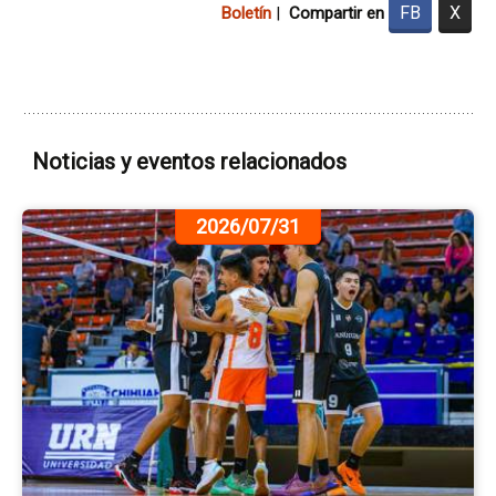
FB
X
Boletín
|
Compartir en
Noticias y eventos relacionados
Ir
2026/07/31
a
la
pá
de
la
no
Le
An
Ve
en
las