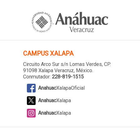
CAMPUS XALAPA
Circuito Arco Sur s/n Lomas Verdes
, CP.
91098 Xalapa Veracruz, México.
Conmutador:
228-819-1515
Anahuac
XalapaOficial
Anahuac
Xalapa
Anahuac
Xalapa