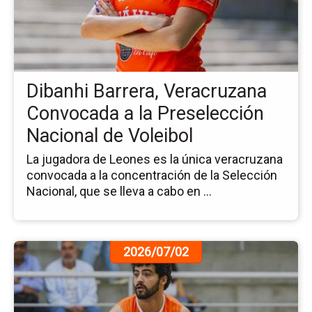
Bar
Ve
Co
a
la
Dibanhi Barrera, Veracruzana
Pr
Na
Convocada a la Preselección
de
Nacional de Voleibol
Vol
La jugadora de Leones es la única veracruzana
convocada a la concentración de la Selección
Nacional, que se lleva a cabo en ...
Ir
2026/07/02
a
la
pá
de