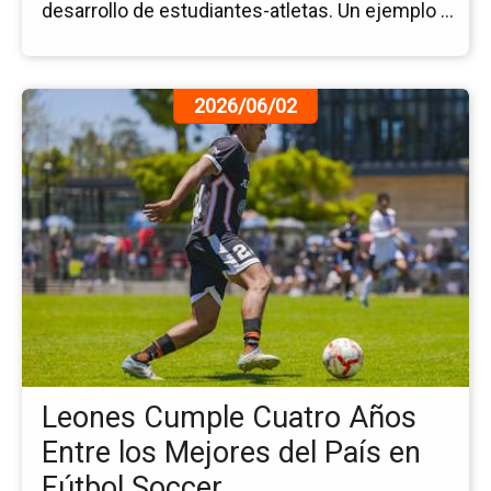
desarrollo de estudiantes-atletas. Un ejemplo ...
la
N
Ir
2026/06/02
a
la
pá
de
la
no
Le
Cu
Cu
Añ
En
los
Leones Cumple Cuatro Años
Me
del
Entre los Mejores del País en
Pa
Fútbol Soccer
en