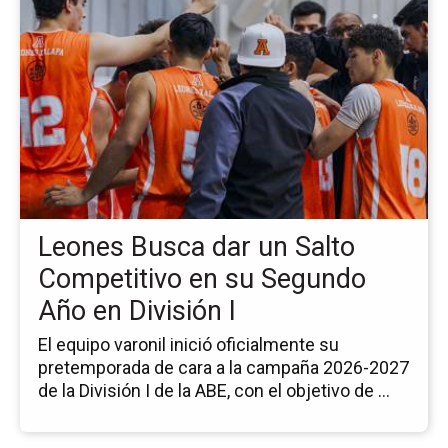
la
pá
de
la
no
Le
Bu
da
un
Sa
Co
Leones Busca dar un Salto
en
su
Competitivo en su Segundo
Se
Año en División I
Añ
en
El equipo varonil inició oficialmente su
Div
pretemporada de cara a la campaña 2026-2027
I
de la División I de la ABE, con el objetivo de ...