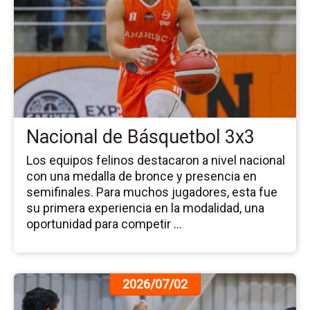
la
no
Na
de
Bá
3x
Nacional de Básquetbol 3x3
Los equipos felinos destacaron a nivel nacional
con una medalla de bronce y presencia en
semifinales. Para muchos jugadores, esta fue
su primera experiencia en la modalidad, una
oportunidad para competir ...
Ir
2026/07/02
a