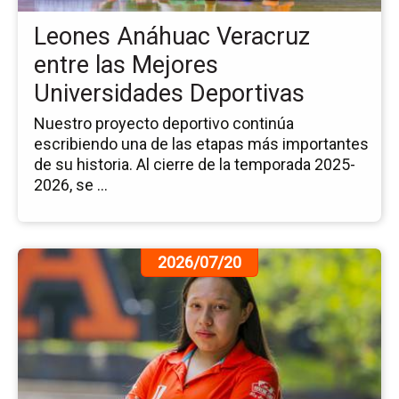
Me
Leones Anáhuac Veracruz
Un
De
entre las Mejores
Universidades Deportivas
Nuestro proyecto deportivo continúa
escribiendo una de las etapas más importantes
de su historia. Al cierre de la temporada 2025-
2026, se ...
Ir
2026/07/20
a
la
pá
de
la
no
Di