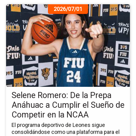
Ir
2026/07/01
a
la
pá
de
la
no
Se
Ro
De
la
Pr
An
Selene Romero: De la Prepa
a
Cu
Anáhuac a Cumplir el Sueño de
el
Competir en la NCAA
Su
de
El programa deportivo de Leones sigue
Co
consolidándose como una plataforma para el
en