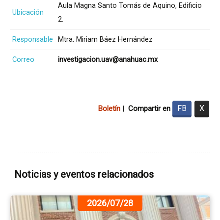
Aula Magna Santo Tomás de Aquino, Edificio
Ubicación
2.
Responsable
Mtra. Miriam Báez Hernández
Correo
investigacion.uav@anahuac.mx
FB
X
Boletín
|
Compartir en
Noticias y eventos relacionados
Ir
2026/07/28
a