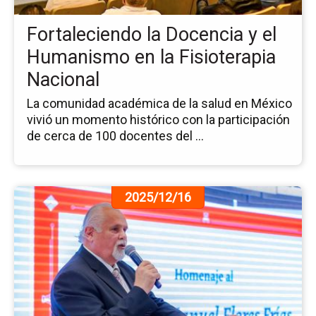
el
Hu
Fortaleciendo la Docencia y el
en
la
Humanismo en la Fisioterapia
Fis
Nacional
Na
La comunidad académica de la salud en México
vivió un momento histórico con la participación
de cerca de 100 docentes del ...
Ir
2025/12/16
a
la
pá
de
la
no
Ho