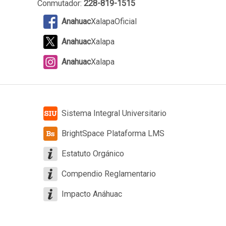
Conmutador:
228-819-1515
Anahuac
XalapaOficial
Anahuac
Xalapa
Anahuac
Xalapa
Sistema Integral Universitario
BrightSpace Plataforma LMS
Estatuto Orgánico
Compendio Reglamentario
Impacto Anáhuac