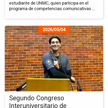
estudiante de UNMC, quien participa en el
programa de competencias comunicativas ...
Ir
2026/05/04
a
la
pá
de
la
no
Se
Co
Int
de
Es
de
Segundo Congreso
Fis
Interuniversitario de