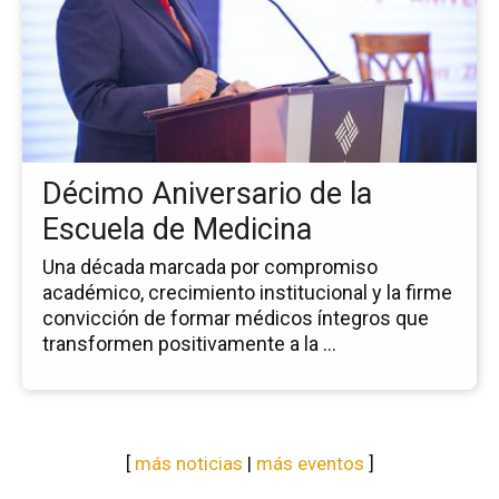
no
Dé
An
de
la
Es
de
Décimo Aniversario de la
Me
Escuela de Medicina
Una década marcada por compromiso
académico, crecimiento institucional y la firme
convicción de formar médicos íntegros que
transformen positivamente a la ...
[
más noticias
|
más eventos
]