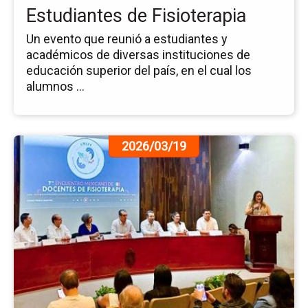
Estudiantes de Fisioterapia
Un evento que reunió a estudiantes y
académicos de diversas instituciones de
educación superior del país, en el cual los
alumnos ...
Ir
2026/03/19
a
la
pá
de
la
no
Fo
la
Do
y