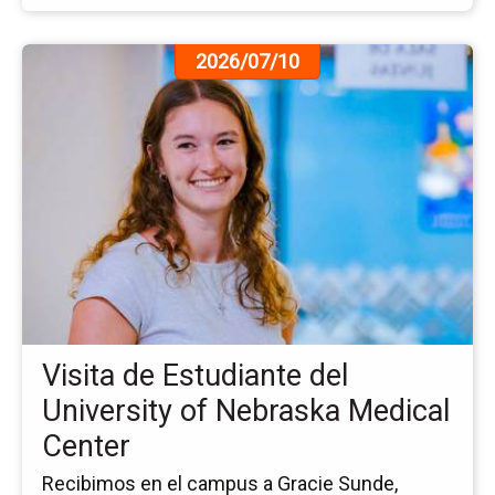
Ir
2026/07/10
a
la
pá
de
la
no
Vis
de
Es
del
Uni
of
Visita de Estudiante del
Ne
Me
University of Nebraska Medical
Ce
Center
Recibimos en el campus a Gracie Sunde,