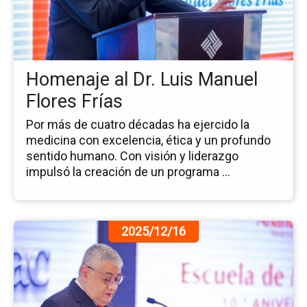
al
Dr.
Lu
Ma
Fl
Homenaje al Dr. Luis Manuel
Frí
Flores Frías
Por más de cuatro décadas ha ejercido la
medicina con excelencia, ética y un profundo
sentido humano. Con visión y liderazgo
impulsó la creación de un programa ...
Ir
2025/12/16
a
la
pá
de
la