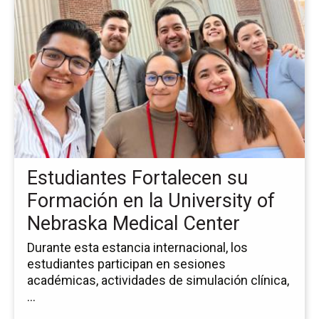
la
pá
de
la
no
Es
Fo
su
Fo
en
la
Estudiantes Fortalecen su
Uni
of
Formación en la University of
Ne
Nebraska Medical Center
Me
Ce
Durante esta estancia internacional, los
estudiantes participan en sesiones
académicas, actividades de simulación clínica,
...