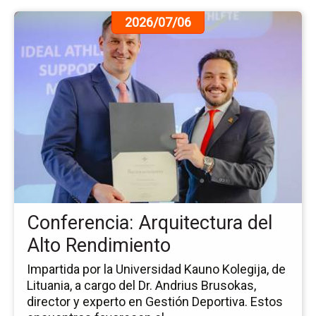
Ir
2026/07/06
a
la
pá
de
la
no
Co
Ar
del
Al
Re
Conferencia: Arquitectura del
Alto Rendimiento
Impartida por la Universidad Kauno Kolegija, de
Lituania, a cargo del Dr. Andrius Brusokas,
director y experto en Gestión Deportiva. Estos