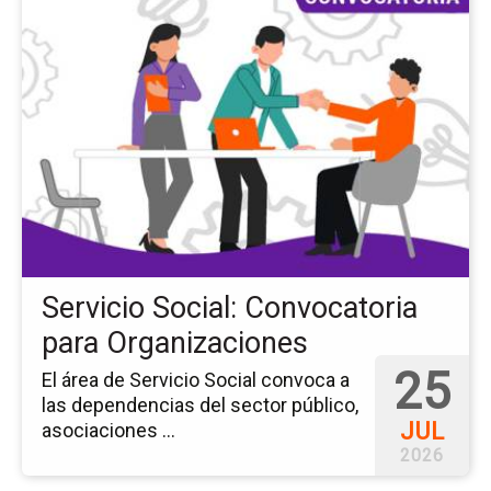
a
la
pá
del
ev
Ser
Soc
Co
pa
Or
Servicio Social: Convocatoria
para Organizaciones
25
El área de Servicio Social convoca a
las dependencias del sector público,
JUL
asociaciones ...
2026