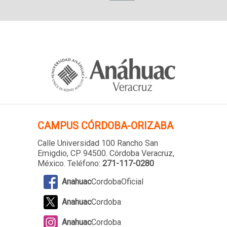
CAMPUS
CÓRDOBA-ORIZABA
Calle Universidad 100 Rancho San
Emigdio, CP 94500. Córdoba Veracruz,
México. Teléfono:
271-117-0280
Anahuac
CordobaOficial
Anahuac
Cordoba
Anahuac
Cordoba