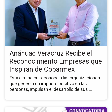
de
la
no
An
Ve
Re
el
Re
Em
Anáhuac Veracruz Recibe el
qu
Ins
Reconocimiento Empresas que
de
Inspiran de Coparmex
Co
Esta distinción reconoce a las organizaciones
que generan un impacto positivo en las
personas, impulsan el desarrollo de sus ...
Ir