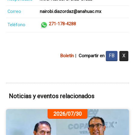
Correo
nairobi.diazordaz@anahuac.mx
271-178-4288
Teléfono
FB
X
Boletín
|
Compartir en
Noticias y eventos relacionados
Ir
2026/07/30
a
la
pá