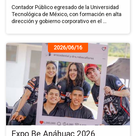
Contador Público egresado de la Universidad
Tecnológica de México, con formación en alta
dirección y gobierno corporativo en el ...
Ir
2026/06/16
a
la
pá
de
la
no
Ex
Be
An
20
Expo Be Anáhuac 2026