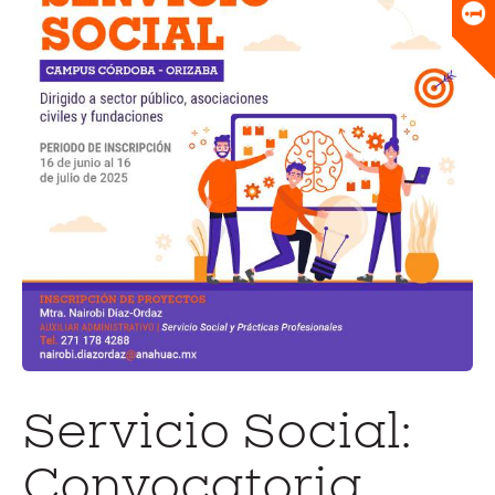
Universitario
Biblioteca
Servicio Social:
Convocatoria