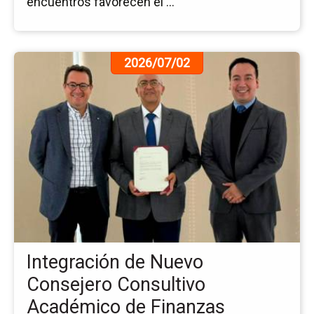
encuentros favorecen el ...
Ir
2026/07/02
a
la
pá
de
la
no
In
de
Nu
Co
Co
Ac
Integración de Nuevo
de
Fi
Consejero Consultivo
Académico de Finanzas