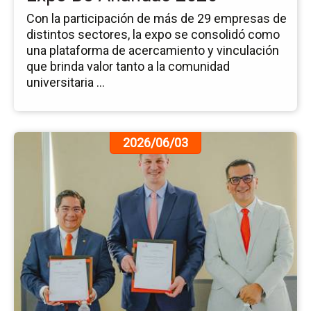
Con la participación de más de 29 empresas de
distintos sectores, la expo se consolidó como
una plataforma de acercamiento y vinculación
que brinda valor tanto a la comunidad
universitaria ...
Ir
2026/06/03
a
la
pá
de
la
no
Fi
de
Co
co
Ka