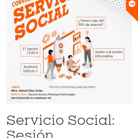
Universitario
Biblioteca
Servicio Social:
Sesión