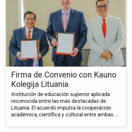
la
pá
de
la
no
Fi
de
Co
co
Ka
Kol
Firma de Convenio con Kauno
Lit
Kolegija Lituania
Institución de educación superior aplicada
reconocida entre las más destacadas de
Lituania. El acuerdo impulsa la cooperación
académica, científica y cultural entre ambas ...