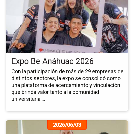
de
la
no
Ex
Be
An
20
Expo Be Anáhuac 2026
Con la participación de más de 29 empresas de
distintos sectores, la expo se consolidó como
una plataforma de acercamiento y vinculación
que brinda valor tanto a la comunidad
universitaria ...
Ir
2026/06/03
a