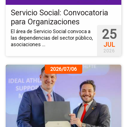
Servicio Social: Convocatoria
para Organizaciones
25
El área de Servicio Social convoca a
las dependencias del sector público,
JUL
asociaciones ...
2026
Ir
2026/07/06
a
la
pá
de
la
no
Co
Ar
del