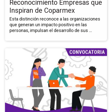
Reconocimiento Empresas que
de
Inspiran de Coparmex
Co
Esta distinción reconoce a las organizaciones
que generan un impacto positivo en las
personas, impulsan el desarrollo de sus ...
Ir
a
la
pá
del
ev
Ser
Soc
Co
pa
Or