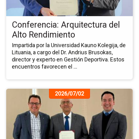
Al
Re
Conferencia: Arquitectura del
Alto Rendimiento
Impartida por la Universidad Kauno Kolegija, de
Lituania, a cargo del Dr. Andrius Brusokas,
director y experto en Gestión Deportiva. Estos
encuentros favorecen el ...
Ir
2026/07/02
a
la
pá
de
la
no