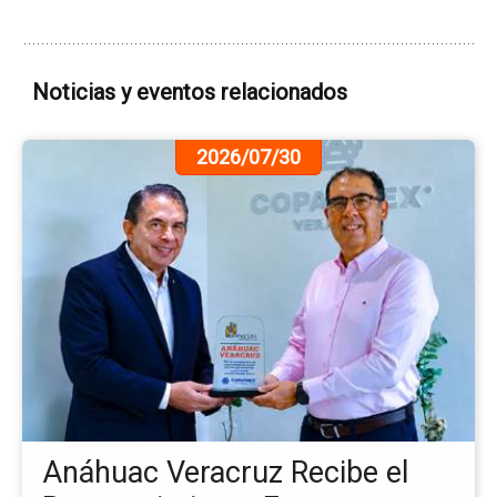
Noticias y eventos relacionados
Ir
2026/07/30
a
la
pá
de
la
no
An
Ve
Re
el
Re
Em
Anáhuac Veracruz Recibe el
qu
Ins