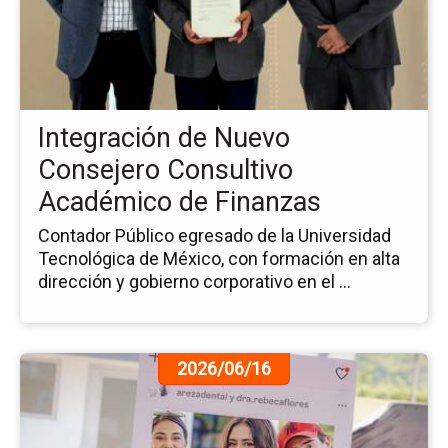
In
de
Nu
Co
Co
Ac
Integración de Nuevo
de
Fi
Consejero Consultivo
Académico de Finanzas
Contador Público egresado de la Universidad
Tecnológica de México, con formación en alta
dirección y gobierno corporativo en el ...
Ir
2026/06/16
a
la
pá