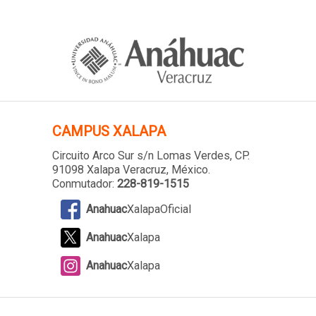
CAMPUS XALAPA
Circuito Arco Sur s/n Lomas Verdes
, CP.
91098 Xalapa Veracruz, México.
Conmutador:
228-819-1515
Anahuac
XalapaOficial
Anahuac
Xalapa
Anahuac
Xalapa