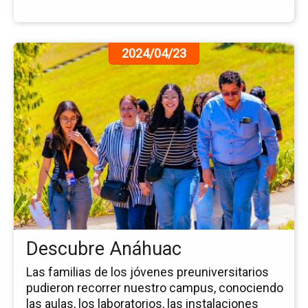
Ir
2024/04/23
a
la
pá
de
la
no
De
An
Descubre Anáhuac
Las familias de los jóvenes preuniversitarios
pudieron recorrer nuestro campus, conociendo
las aulas, los laboratorios, las instalaciones