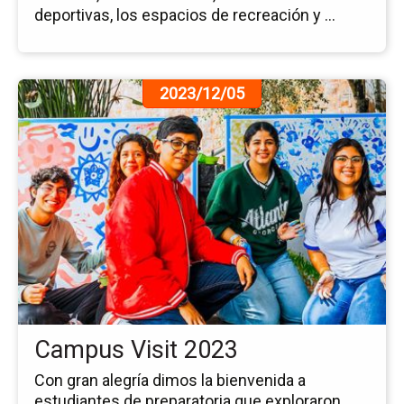
deportivas, los espacios de recreación y ...
Ir
2023/12/05
a
la
pá
de
la
no
Ca
Vis
20
Campus Visit 2023
Con gran alegría dimos la bienvenida a
estudiantes de preparatoria que exploraron