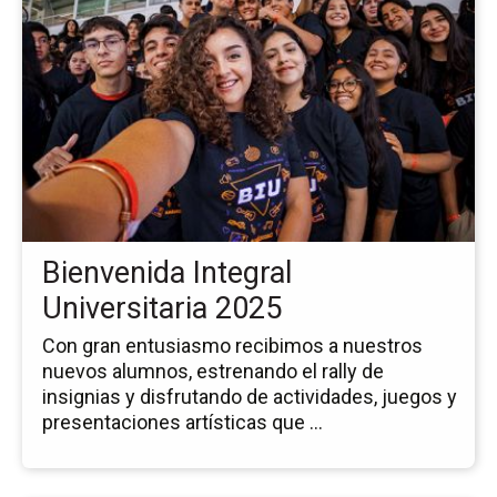
la
pá
de
la
no
Bi
Int
Uni
20
Bienvenida Integral
Universitaria 2025
Con gran entusiasmo recibimos a nuestros
nuevos alumnos, estrenando el rally de
insignias y disfrutando de actividades, juegos y
presentaciones artísticas que ...