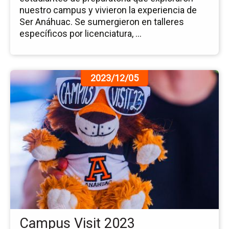
nuestro campus y vivieron la experiencia de
Ser Anáhuac. Se sumergieron en talleres
específicos por licenciatura, ...
Ir
2023/12/05
a
la
pá
de
la
no
Ca
Vis
20
Campus Visit 2023