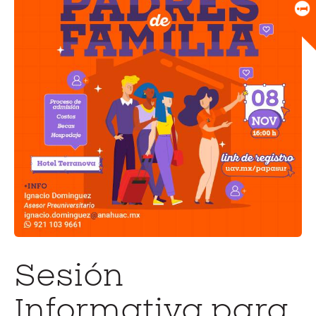
Universitario
Biblioteca
Sesión
Informativa para