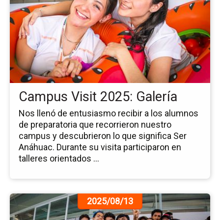
la
no
Ca
Vis
20
Gal
Campus Visit 2025: Galería
Nos llenó de entusiasmo recibir a los alumnos
de preparatoria que recorrieron nuestro
campus y descubrieron lo que significa Ser
Anáhuac. Durante su visita participaron en
talleres orientados ...
Ir
2025/08/13
a