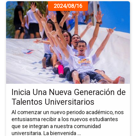
Ir
2024/08/16
a
la
pá
de
la
no
Ini
Un
Nu
Ge
de
Ta
Inicia Una Nueva Generación de
Uni
Talentos Universitarios
Al comenzar un nuevo periodo académico, nos
entusiasma recibir a los nuevos estudiantes
que se integran a nuestra comunidad
universitaria. La bienvenida ...