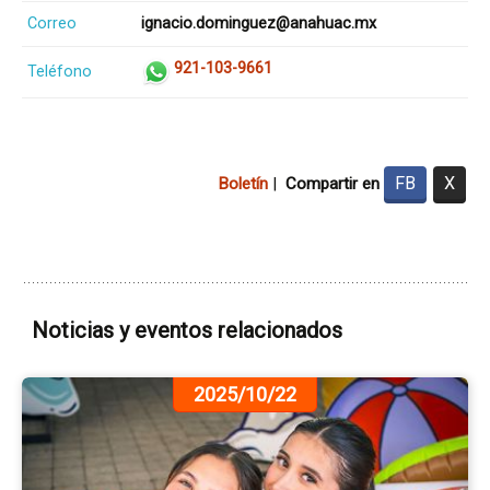
Correo
ignacio.dominguez@anahuac.mx
921-103-9661
Teléfono
FB
X
Boletín
|
Compartir en
Noticias y eventos relacionados
Ir
2025/10/22
a
la
pá
de