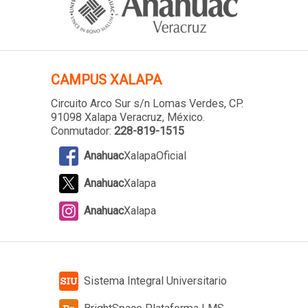
CAMPUS XALAPA
Circuito Arco Sur s/n Lomas Verdes
, CP.
91098 Xalapa Veracruz, México.
Conmutador:
228-819-1515
Anahuac
XalapaOficial
Anahuac
Xalapa
Anahuac
Xalapa
Sistema Integral Universitario