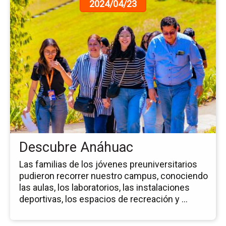
Ir
2024/04/23
a
la
pá
de
la
no
De
An
Descubre Anáhuac
Las familias de los jóvenes preuniversitarios
pudieron recorrer nuestro campus, conociendo
las aulas, los laboratorios, las instalaciones
deportivas, los espacios de recreación y ...