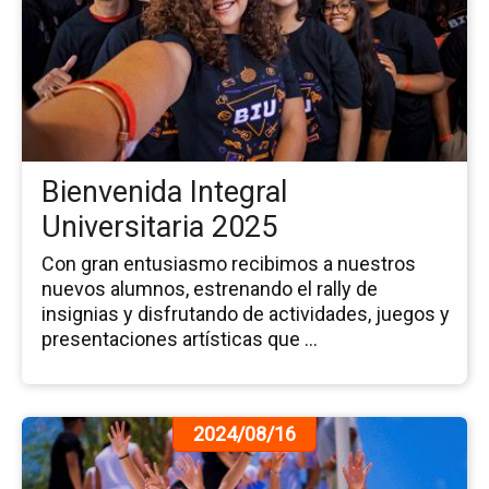
no
Bi
Int
Uni
20
Bienvenida Integral
Universitaria 2025
Con gran entusiasmo recibimos a nuestros
nuevos alumnos, estrenando el rally de
insignias y disfrutando de actividades, juegos y
presentaciones artísticas que ...
Ir
2024/08/16
a
la