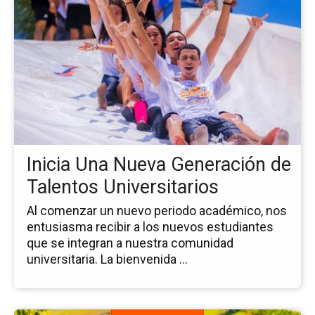
pá
de
la
no
Ini
Un
Nu
Ge
de
Ta
Inicia Una Nueva Generación de
Uni
Talentos Universitarios
Al comenzar un nuevo periodo académico, nos
entusiasma recibir a los nuevos estudiantes
que se integran a nuestra comunidad
universitaria. La bienvenida ...