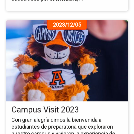
Ir
2023/12/05
a
la
pá
de
la
no
Ca
Vis
20
Campus Visit 2023
Con gran alegría dimos la bienvenida a
estudiantes de preparatoria que exploraron
nuestro campus y vivieron la experiencia de