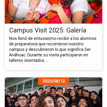
Vis
20
Gal
Campus Visit 2025: Galería
Nos llenó de entusiasmo recibir a los alumnos
de preparatoria que recorrieron nuestro
campus y descubrieron lo que significa Ser
Anáhuac. Durante su visita participaron en
talleres orientados ...
Ir
2025/08/13
a
la
pá
de
la