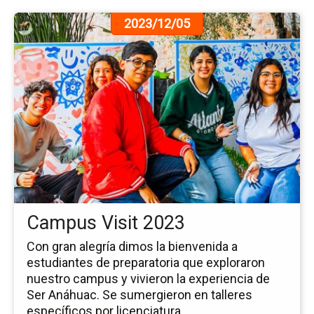
Ir
2023/12/05
a
la
pá
de
la
no
Ca
Vis
20
Campus Visit 2023
Con gran alegría dimos la bienvenida a
estudiantes de preparatoria que exploraron
nuestro campus y vivieron la experiencia de
Ser Anáhuac. Se sumergieron en talleres
específicos por licenciatura, ...