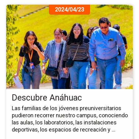
Ir
2024/04/23
a
la
pá
de
la
no
De
An
Descubre Anáhuac
Las familias de los jóvenes preuniversitarios
pudieron recorrer nuestro campus, conociendo
las aulas, los laboratorios, las instalaciones
deportivas, los espacios de recreación y ...