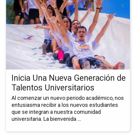
la
pá
de
la
no
Ini
Un
Nu
Ge
de
Ta
Inicia Una Nueva Generación de
Uni
Talentos Universitarios
Al comenzar un nuevo periodo académico, nos
entusiasma recibir a los nuevos estudiantes
que se integran a nuestra comunidad
universitaria. La bienvenida ...