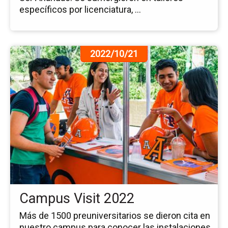
específicos por licenciatura, ...
Ir
2022/10/21
a
la
pá
de
la
no
Ca
Vis
20
Campus Visit 2022
Más de 1500 preuniversitarios se dieron cita en
nuestro campus para conocer las instalaciones