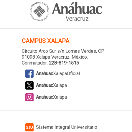
CAMPUS XALAPA
Circuito Arco Sur s/n Lomas Verdes
, CP.
91098 Xalapa Veracruz, México.
Conmutador:
228-819-1515
Anahuac
XalapaOficial
Anahuac
Xalapa
Anahuac
Xalapa
Sistema Integral Universitario