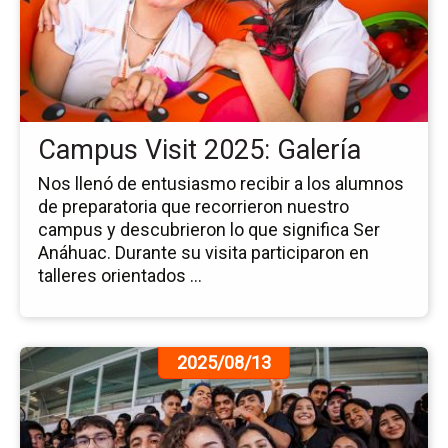
Ca
Vis
20
Gal
Campus Visit 2025: Galería
Nos llenó de entusiasmo recibir a los alumnos
de preparatoria que recorrieron nuestro
campus y descubrieron lo que significa Ser
Anáhuac. Durante su visita participaron en
talleres orientados ...
Ir
2025/08/13
a
la
pá
de