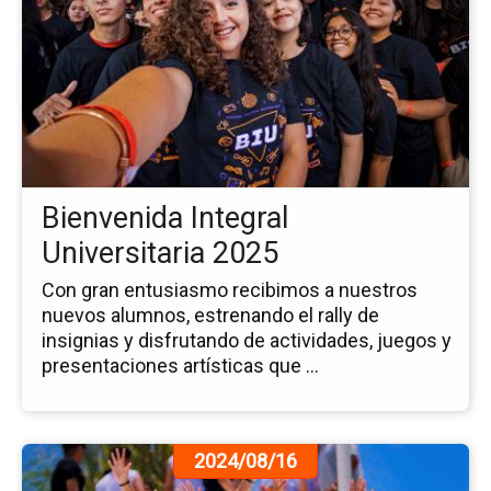
la
no
Bi
Int
Uni
20
Bienvenida Integral
Universitaria 2025
Con gran entusiasmo recibimos a nuestros
nuevos alumnos, estrenando el rally de
insignias y disfrutando de actividades, juegos y
presentaciones artísticas que ...
Ir
2024/08/16
a