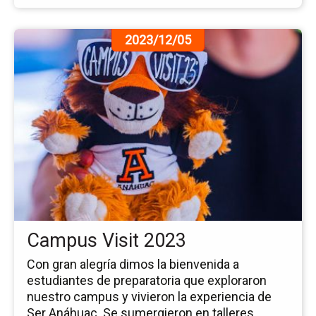
Ir
2023/12/05
a
la
pá
de
la
no
Ca
Vis
20
Campus Visit 2023
Con gran alegría dimos la bienvenida a
estudiantes de preparatoria que exploraron
nuestro campus y vivieron la experiencia de
Ser Anáhuac. Se sumergieron en talleres