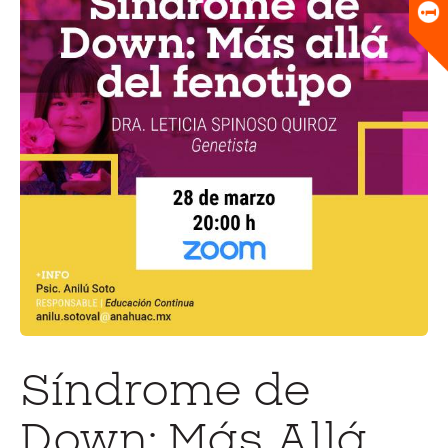
Universitario
Biblioteca
Síndrome de
Down: Más Allá