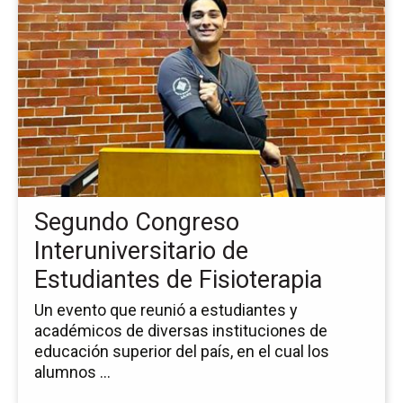
la
pá
de
la
no
Se
Co
Int
de
Es
de
Segundo Congreso
Fis
Interuniversitario de
Estudiantes de Fisioterapia
Un evento que reunió a estudiantes y
académicos de diversas instituciones de
educación superior del país, en el cual los
alumnos ...