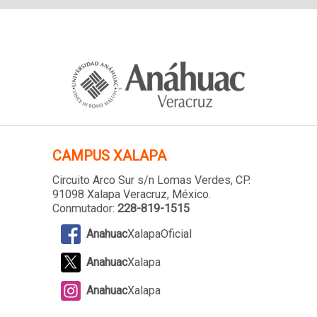
CAMPUS XALAPA
Circuito Arco Sur s/n Lomas Verdes
, CP.
91098 Xalapa Veracruz, México.
Conmutador:
228-819-1515
Anahuac
XalapaOficial
Anahuac
Xalapa
Anahuac
Xalapa