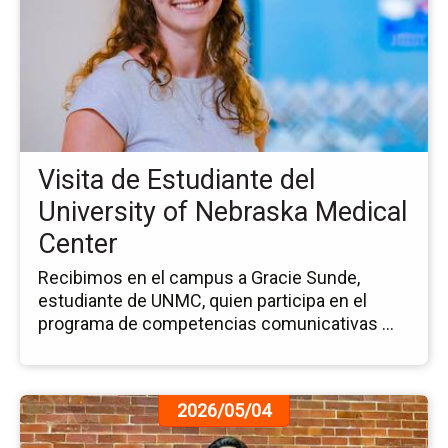
la
no
Vis
de
Es
del
Uni
of
Visita de Estudiante del
Ne
Me
University of Nebraska Medical
Ce
Center
Recibimos en el campus a Gracie Sunde,
estudiante de UNMC, quien participa en el
programa de competencias comunicativas ...
Ir
2026/05/04
a