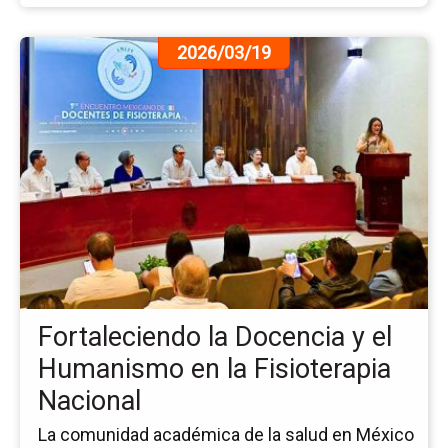
Ir
2026/03/19
a
la
pá
de
la
no
Fo
la
Do
y
el
Hu
Fortaleciendo la Docencia y el
en
la
Humanismo en la Fisioterapia
Fis
Nacional
Na
La comunidad académica de la salud en México