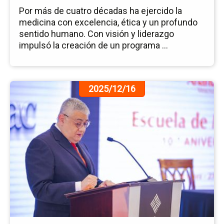
Por más de cuatro décadas ha ejercido la
medicina con excelencia, ética y un profundo
sentido humano. Con visión y liderazgo
impulsó la creación de un programa ...
Ir
2025/12/16
a
la
pá
de
la
no
Dé
An
de
la
Es
de