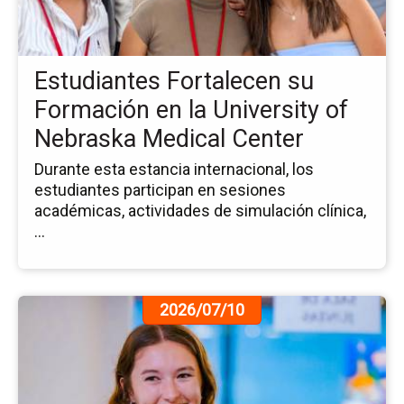
Fo
en
la
Estudiantes Fortalecen su
Uni
of
Formación en la University of
Ne
Nebraska Medical Center
Me
Ce
Durante esta estancia internacional, los
estudiantes participan en sesiones
académicas, actividades de simulación clínica,
...
Ir
2026/07/10
a
la
pá
de