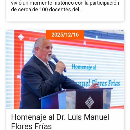
vivió un momento histórico con la participación
de cerca de 100 docentes del ...
Ir
2025/12/16
a
la
pá
de
la
no
Ho
al
Dr.
Lu
Ma
Fl
Homenaje al Dr. Luis Manuel
Frí
Flores Frías