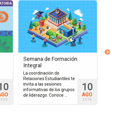
Ir
Ir
a
a
la
la
página
página
del
de
evento
la
Semana
nota
de
La
Formación
Comunidad
Semana de Formación
La Comunid
Integral
Anáhuac
Integral
Veracruz y 
Veracruz
Transforman 
La coordinación de
y
Relaciones Estudiantiles te
Este magno eve
10
10
Soñar
invita a las sesiones
Soñar Despierto
informativas de los grupos
instalaciones d
Despierto
AGO
AGO
de liderazgo. Conoce ...
esperanza, bri
Transforman
2026
2026
niños un ...
el
Día
del
Niño