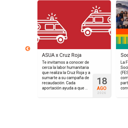
Ir
Ir
a
a
la
la
página
págin
del
del
evento
event
ASUA
Socie
x
de
Cruz
Alum
ra Festejar
ASUA x Cruz Roja
So
Roja
Te invitamos a conocer de
La 
cerca la labor humanitaria
Soc
ios
que realiza la Cruz Roja y a
(FES
ran entusiasmo
sumarte a su campaña de
com
18
ron felicidad a
recaudación. Cada
part
nvitados en el
AGO
aportación ayuda a que ...
conv
 ...
2026