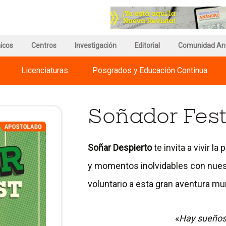
r
Ir
a
a
a
la
gina
página
página
icos
e
de
Centros
Investigación
del
Editorial
Comunidad An
egnum
información
Council
risti
del
for
Licenciaturas
Posgrados y Educación Continua
ternational
Campus
Advancement
iversities
and
Support
of
Soñador Fest
Education
Soñar Despierto
te invita a vivir l
y momentos inolvidables con nue
voluntario a esta gran aventura mun
«
Hay sueños 