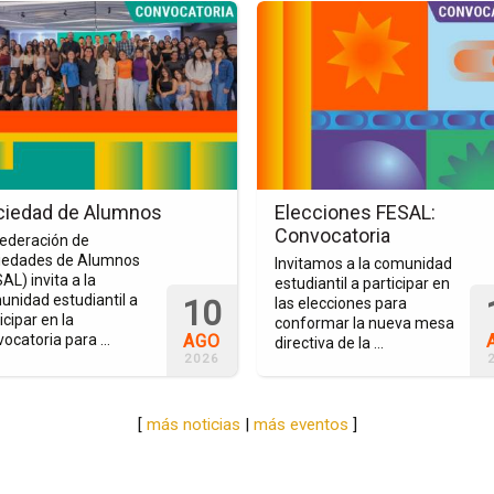
Ir
a
la
a
página
del
o
evento
dad
Elecciones
FESAL:
nos
Convocatoria
ciedad de Alumnos
Elecciones FESAL:
Convocatoria
Federación de
iedades de Alumnos
Invitamos a la comunidad
AL) invita a la
estudiantil a participar en
unidad estudiantil a
10
las elecciones para
icipar en la
conformar la nueva mesa
AGO
ocatoria para ...
directiva de la ...
2026
[
más noticias
|
más eventos
]