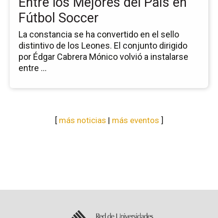
Entre los Mejores del País en
Pa
Fútbol Soccer
en
Fú
La constancia se ha convertido en el sello
So
distintivo de los Leones. El conjunto dirigido
por Édgar Cabrera Mónico volvió a instalarse
entre ...
[
más noticias
|
más eventos
]