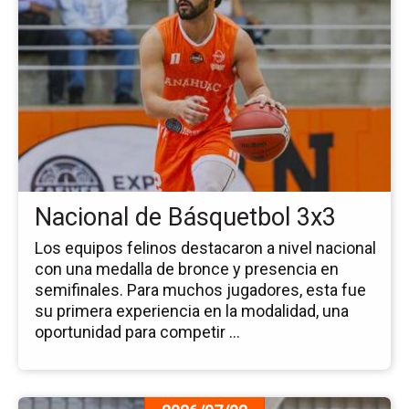
pá
de
la
no
Na
de
Bá
3x
Nacional de Básquetbol 3x3
Los equipos felinos destacaron a nivel nacional
con una medalla de bronce y presencia en
semifinales. Para muchos jugadores, esta fue
su primera experiencia en la modalidad, una
oportunidad para competir ...
Ir