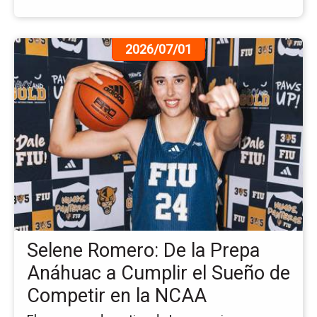
Ir
2026/07/01
a
la
pá
de
la
no
Se
Ro
De
la
Pr
An
Selene Romero: De la Prepa
a
Cu
Anáhuac a Cumplir el Sueño de
el
Competir en la NCAA
Su
de