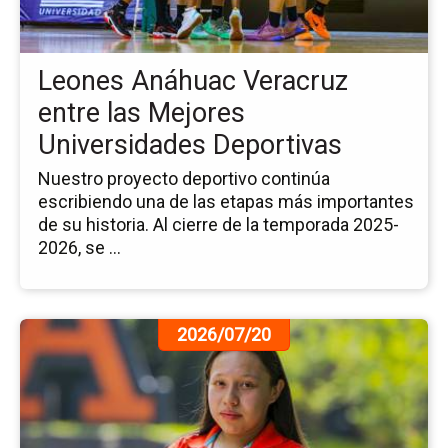
en
las
Me
Leones Anáhuac Veracruz
Un
De
entre las Mejores
Universidades Deportivas
Nuestro proyecto deportivo continúa
escribiendo una de las etapas más importantes
de su historia. Al cierre de la temporada 2025-
2026, se ...
Ir
2026/07/20
a
la
pá
de
la