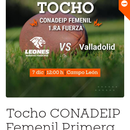
Universitario
Biblioteca
Tocho CONADEIP
Femenil Primera