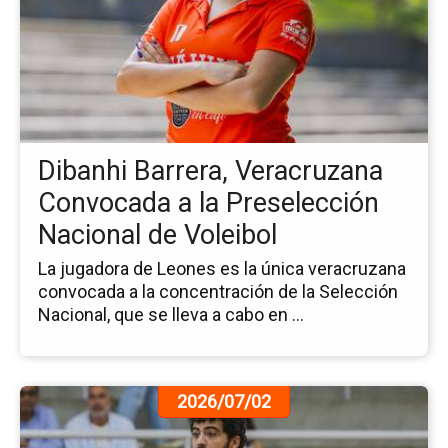
no
Di
Bar
Ve
Co
a
la
Dibanhi Barrera, Veracruzana
Pr
Na
Convocada a la Preselección
de
Nacional de Voleibol
Vol
La jugadora de Leones es la única veracruzana
convocada a la concentración de la Selección
Nacional, que se lleva a cabo en ...
Ir
2026/07/02
a
la