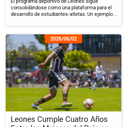
El programa deportivo de Leones sigue
Co
consolidándose como una plataforma para el
en
desarrollo de estudiantes-atletas. Un ejemplo ...
la
N
Ir
2026/06/02
a
la
pá
de
la
no
Le
Cu
Cu
Añ
En
los
Leones Cumple Cuatro Años
Me
del