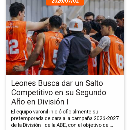
2026/07/02
a
la
pá
de
la
no
Le
Bu
da
un
Sa
Co
Leones Busca dar un Salto
en
su
Competitivo en su Segundo
Se
Año en División I
Añ
en
El equipo varonil inició oficialmente su
Div
pretemporada de cara a la campaña 2026-2027
I
de la División I de la ABE, con el objetivo de ...