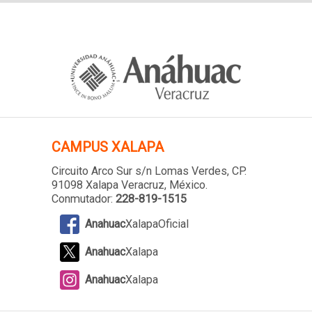
CAMPUS XALAPA
Circuito Arco Sur s/n Lomas Verdes
, CP.
91098 Xalapa Veracruz, México.
Conmutador:
228-819-1515
Anahuac
XalapaOficial
Anahuac
Xalapa
Anahuac
Xalapa