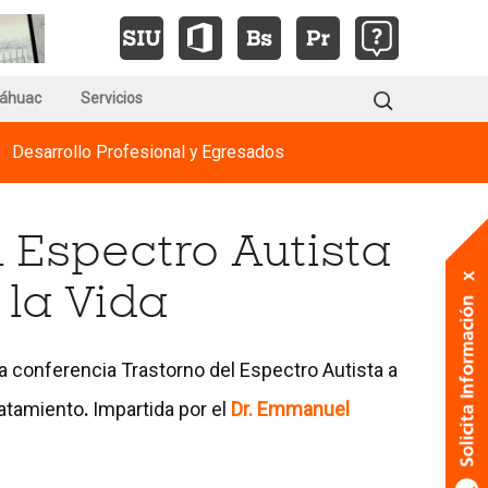
Ir
Ir
Ir
Ir
Ir
Ir
Ir
Ir
a
a
a
la
la
a
a
a
a
a
la
página
página
la
la
la
la
la
Buscar:
áhuac
Servicios
de
de
página
página
página
página
página
página
Acreditaciones
AnáhuacX
de
en
del
de
de
del
de
Desarrollo Profesional y Egresados
Revista
edX
Sistema
Office
Brightspace
Descubridor
Soporte
Generación
Integral
de
Anáhuac
l Espectro Autista
Universitario
Biblioteca
#202
 la Vida
la conferencia Trastorno del Espectro Autista a
tratamiento
.
Impartida por el
Dr. Emmanuel