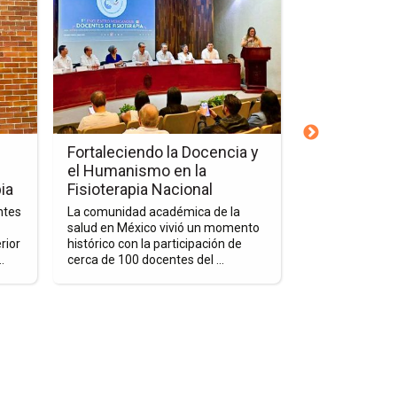
a
a
la
la
página
página
de
de
la
la
nota
nota
Fortaleciendo
Homenaje
la
al
Fortaleciendo la Docencia y
Homenaje al
Docencia
Dr.
el Humanismo en la
Flores Frías
y
Luis
ia
Fisioterapia Nacional
Por más de cua
el
Manuel
ejercido la med
ntes
La comunidad académica de la
Humanismo
Flores
ética y un pro
salud en México vivió un momento
Con visión y li
rior
histórico con la participación de
en
Frías
creación de un 
.
cerca de 100 docentes del ...
la
Fisioterapia
Nacional