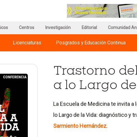
r
Ir
a
a
a
la
gina
página
página
icos
e
de
Centros
Investigación
del
Editorial
Comunidad An
egnum
información
Council
risti
del
for
Licenciaturas
Posgrados y Educación Continua
ternational
Campus
Advancement
iversities
and
Support
of
Trastorno de
Education
a lo Largo de
La Escuela de Medicina te invita a 
lo Largo de la Vida: diagnóstico y 
Sarmiento Hernández
.