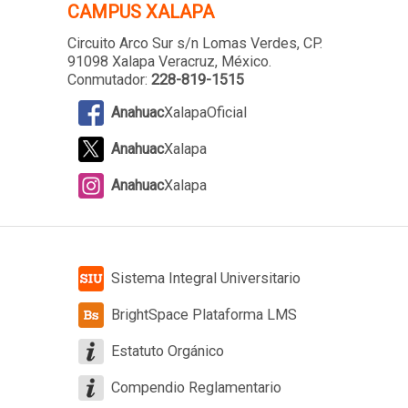
CAMPUS XALAPA
Circuito Arco Sur s/n Lomas Verdes
, CP.
91098 Xalapa Veracruz, México.
Conmutador:
228-819-1515
Anahuac
XalapaOficial
Anahuac
Xalapa
Anahuac
Xalapa
Sistema Integral Universitario
BrightSpace Plataforma LMS
Estatuto Orgánico
Compendio Reglamentario