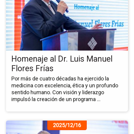
la
no
Ho
al
Dr.
Lu
Ma
Fl
Homenaje al Dr. Luis Manuel
Frí
Flores Frías
Por más de cuatro décadas ha ejercido la
medicina con excelencia, ética y un profundo
sentido humano. Con visión y liderazgo
impulsó la creación de un programa ...
Ir
2025/12/16
a