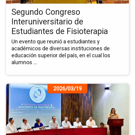
de
Segundo Congreso
Fis
Interuniversitario de
Estudiantes de Fisioterapia
Un evento que reunió a estudiantes y
académicos de diversas instituciones de
educación superior del país, en el cual los
alumnos ...
Ir
2026/03/19
a
la
pá
de
la
no
Fo