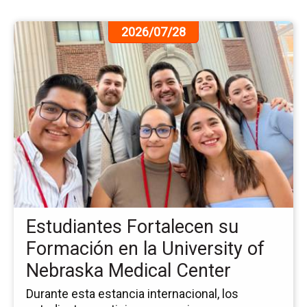
Ir
2026/07/28
a
la
pá
de
la
no
Es
Fo
su
Fo
en
la
Estudiantes Fortalecen su
Uni
of
Formación en la University of
Ne
Nebraska Medical Center
Me
Ce
Durante esta estancia internacional, los