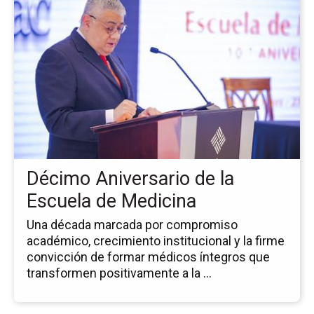
la
pá
de
la
no
Dé
An
de
la
Es
de
Décimo Aniversario de la
Me
Escuela de Medicina
Una década marcada por compromiso
académico, crecimiento institucional y la firme
convicción de formar médicos íntegros que
transformen positivamente a la ...