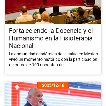
la
Do
y
el
Hu
Fortaleciendo la Docencia y el
en
la
Humanismo en la Fisioterapia
Fis
Nacional
Na
La comunidad académica de la salud en México
vivió un momento histórico con la participación
de cerca de 100 docentes del ...
Ir
2025/12/16
a
la
pá
de