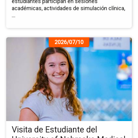
estudiantes participan en sesiones
académicas, actividades de simulación clínica,
...
Ir
2026/07/10
a
la
pá
de
la
no
Vis
de
Es
del
Uni
of
Visita de Estudiante del
Ne
Me