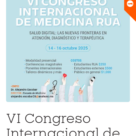
Universitario
Biblioteca
VI Congreso
Internacional de