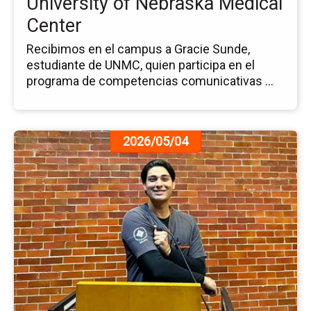
University of Nebraska Medical
Ce
Center
Recibimos en el campus a Gracie Sunde,
estudiante de UNMC, quien participa en el
programa de competencias comunicativas ...
Ir
2026/05/04
a
la
pá
de
la
no
Se
Co
Int
de
Es