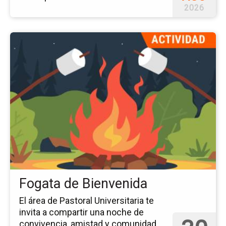
2026
Ir
a
la
pá
del
ev
Fo
de
Bi
Fogata de Bienvenida
El área de Pastoral Universitaria te
invita a compartir una noche de
convivencia, amistad y comunidad