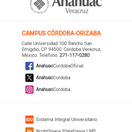
CAMPUS
CÓRDOBA-ORIZABA
Calle Universidad 100 Rancho San
Emigdio, CP 94500. Córdoba Veracruz,
México. Teléfono:
271-117-0280
Anahuac
CordobaOficial
Anahuac
Cordoba
Anahuac
Cordoba
Sistema Integral Universitario
BrightSpace Plataforma LMS