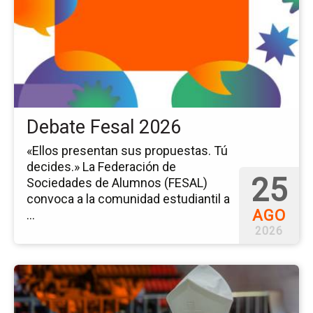
ev
De
Fe
20
Debate Fesal 2026
«Ellos presentan sus propuestas. Tú
decides.» La Federación de
25
Sociedades de Alumnos (FESAL)
convoca a la comunidad estudiantil a
AGO
...
2026
Ir
a
la