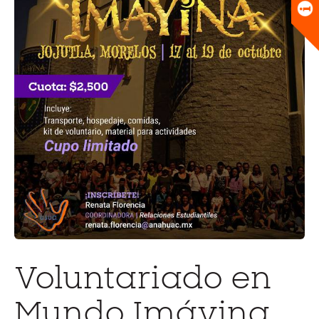
Universitario
Biblioteca
Voluntariado en
Mundo Imáyina