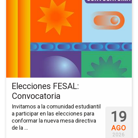
a
la
pá
del
ev
El
FE
Co
Elecciones FESAL:
Convocatoria
Invitamos a la comunidad estudiantil
19
a participar en las elecciones para
conformar la nueva mesa directiva
AGO
de la ...
2026