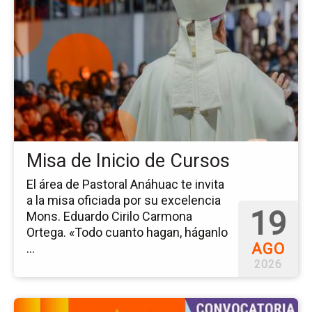
pá
del
ev
Mi
de
Ini
de
Cu
Misa de Inicio de Cursos
El área de Pastoral Anáhuac te invita
a la misa oficiada por su excelencia
19
Mons. Eduardo Cirilo Carmona
Ortega. «Todo cuanto hagan, háganlo
AGO
...
2026
Ir