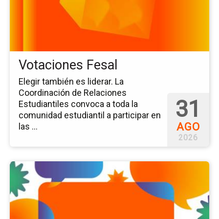
Votaciones Fesal
Elegir también es liderar. La
Coordinación de Relaciones
31
Estudiantiles convoca a toda la
comunidad estudiantil a participar en
AGO
las ...
2026
Ir
a
la
pá
del