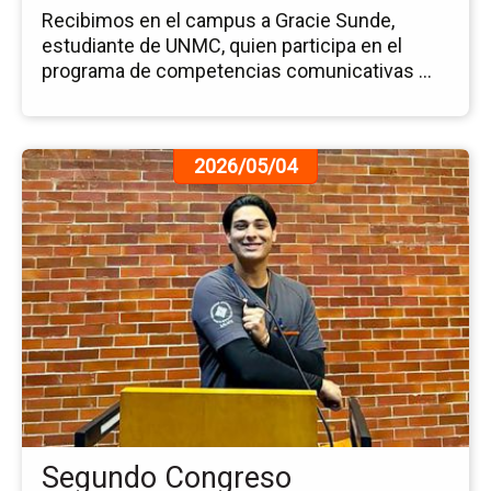
Recibimos en el campus a Gracie Sunde,
estudiante de UNMC, quien participa en el
programa de competencias comunicativas ...
Ir
2026/05/04
a
la
pá
de
la
no
Se
Co
Int
de
Es
de
Segundo Congreso
Fis