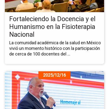
y
el
Hu
Fortaleciendo la Docencia y el
en
la
Humanismo en la Fisioterapia
Fis
Nacional
Na
La comunidad académica de la salud en México
vivió un momento histórico con la participación
de cerca de 100 docentes del ...
Ir
2025/12/16
a
la
pá
de
la
no