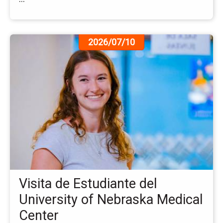
Ir
2026/07/10
a
la
pá
de
la
no
Vis
de
Es
del
Uni
of
Visita de Estudiante del
Ne
Me
University of Nebraska Medical
Ce
Center