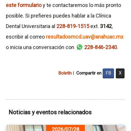
este formulario
y te contactaremos lo más pronto
posible. Si prefieres puedes hablar a la Clínica
Dental Universitaria al
228-819-1515
ext.
3142
,
escribir al correo
resultadosmcd.uav@anahuac.mx
o inicia una conversación con
228-846-2340
.
FB
X
Boletín
|
Compartir en
Noticias y eventos relacionados
Ir
2026/07/28