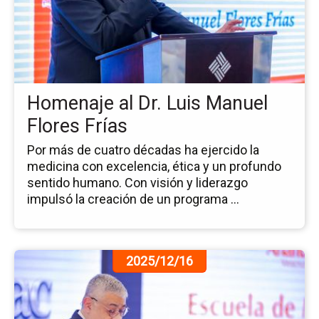
Ho
al
Dr.
Lu
Ma
Fl
Homenaje al Dr. Luis Manuel
Frí
Flores Frías
Por más de cuatro décadas ha ejercido la
medicina con excelencia, ética y un profundo
sentido humano. Con visión y liderazgo
impulsó la creación de un programa ...
Ir
2025/12/16
a
la
pá