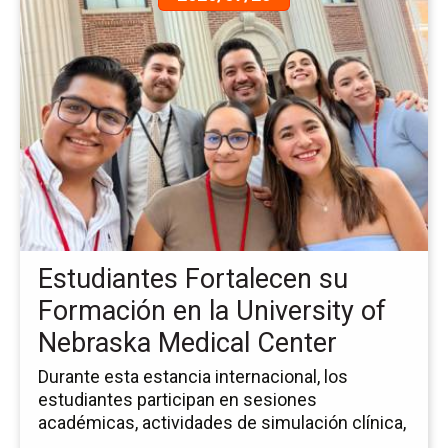
a
la
pá
de
la
no
Es
Fo
su
Fo
en
la
Estudiantes Fortalecen su
Uni
of
Formación en la University of
Ne
Nebraska Medical Center
Me
Ce
Durante esta estancia internacional, los
estudiantes participan en sesiones
académicas, actividades de simulación clínica,
...