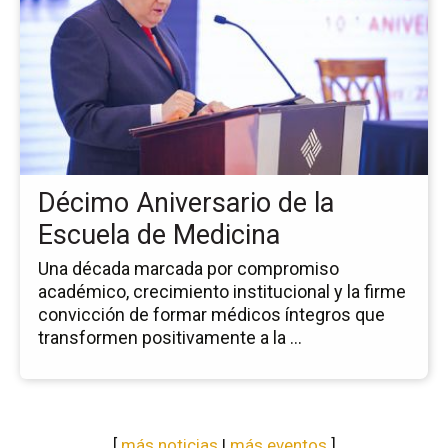
de
la
no
Dé
An
de
la
Es
de
Décimo Aniversario de la
Me
Escuela de Medicina
Una década marcada por compromiso
académico, crecimiento institucional y la firme
convicción de formar médicos íntegros que
transformen positivamente a la ...
[
más noticias
|
más eventos
]