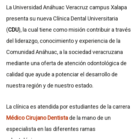
C
a
a
a
La Universidad Anáhuac Veracruz campus Xalapa
a
u
p
p
presenta su nueva Clínica Dental Universitaria
t
b
á
á
(
CDU
), la cual tiene como misión contribuir a través
á
i
g
g
del liderazgo, conocimiento y experiencia de la
l
c
i
i
Comunidad Anáhuac, a la sociedad veracruzana
o
a
n
n
mediante una oferta de atención odontológica de
g
c
a
a
calidad que ayude a potenciar el desarrollo de
o
i
d
d
nuestra región y de nuestro estado.
d
ó
e
e
e
n
C
U
La clínica es atendida por estudiantes de la carrera
S
d
o
b
Médico Cirujano Dentista
de la mano de un
e
e
n
i
especialista en las diferentes ramas
r
l
t
c