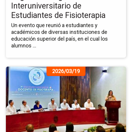
Interuniversitario de
Estudiantes de Fisioterapia
Un evento que reunió a estudiantes y
académicos de diversas instituciones de
educación superior del país, en el cual los
alumnos ...
Ir
2026/03/19
a
la
pá
de
la
no
Fo
la
Do