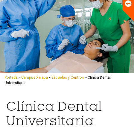
Universitario
Biblioteca
Portada
»
Campus Xalapa
»
Escuelas y Centros
» Clínica Dental
Universitaria
I
I
I
I
Clínica Dental
r
r
r
r
a
a
a
a
Universitaria
l
l
l
l