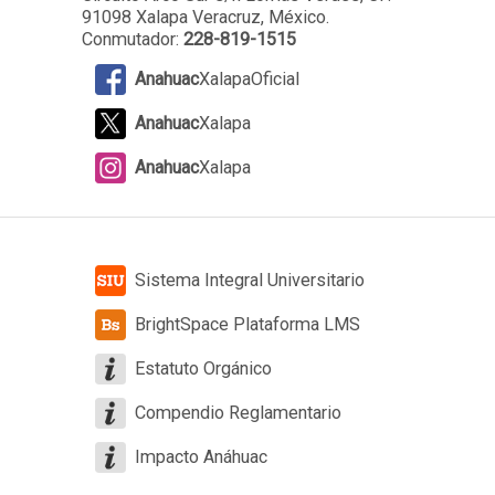
91098 Xalapa Veracruz, México.
Conmutador:
228-819-1515
Anahuac
XalapaOficial
Anahuac
Xalapa
Anahuac
Xalapa
Sistema Integral Universitario
BrightSpace Plataforma LMS
Estatuto Orgánico
Compendio Reglamentario
Impacto Anáhuac