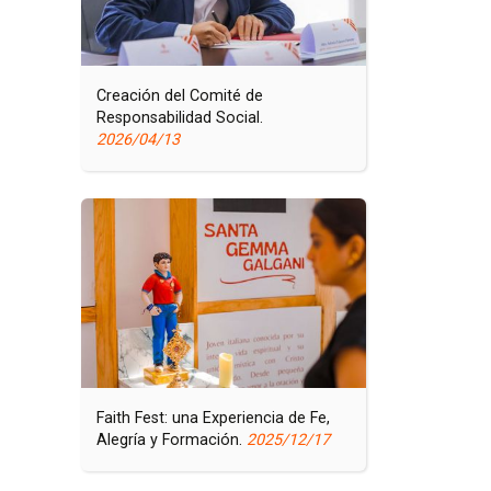
S
í
o
a
c
y
i
F
Creación del Comité de
a
o
Responsabilidad Social.
l
r
2026/04/13
m
a
c
i
ó
n
Faith Fest: una Experiencia de Fe,
Alegría y Formación.
2025/12/17