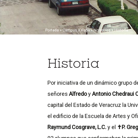
Portada
»
Campus Xalapa
»
Nosotros
» Historia
Historia
Por iniciativa de un dinámico grupo
señores
Alfredo
y
Antonio Chedraui 
capital del Estado de Veracruz la U
el edificio de la Escuela de Artes y O
Raymund Cosgrave, L.C.
y el
✝P. Greg