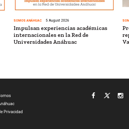
5 August 2026
SOMOS ANÁHUAC
SOM
Impulsan experiencias académicas
Pr
internacionales en la Red de
re
Universidades Anáhuac
Va
eración
Somos
Anáhuac
áhuac
de Privacidad
ter