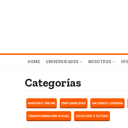
Skip
to
main
content
Menú
HOME
UNIVERSIDADES
NOSOTROS
OF
principal
Categorías
Hub
ANÁHUAC ONLINE
EMPLEABILIDAD
HACIENDO CARRERA
TRANSFORMACIÓN SOCIAL
VOCACIÓN Y FUTURO