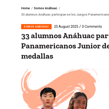
Home
/
Somos Anáhuac
/
Breadcrumb
33 alumnos Anáhuac participan en los Juegos Panamericano
/
25 August 2025
0 Comments
SOMOS ANÁHUAC
33 alumnos Anáhuac part
Panamericanos Junior de
medallas