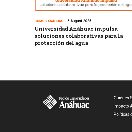
6 August 2026
SOMOS ANÁHUAC
Universidad Anáhuac impulsa
soluciones colaborativas para la
protección del agua
Gen
Quiénes 
Impacto 
An
Políticas 
Foo