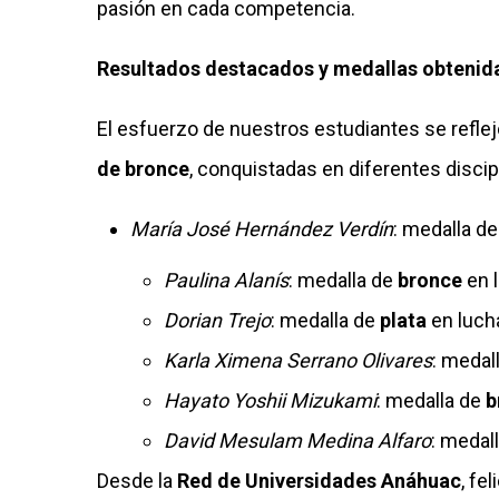
pasión en cada competencia.
Resultados destacados y medallas obtenid
El esfuerzo de nuestros estudiantes se reflej
de bronce
, conquistadas en diferentes discip
María José Hernández Verdín
: medalla d
Paulina Alanís
: medalla de
bronce
en l
Dorian Trejo
: medalla de
plata
en luch
Karla Ximena Serrano Olivares
: medal
Hayato Yoshii Mizukami
: medalla de
b
David Mesulam Medina Alfaro
: medal
Desde la
Red de Universidades Anáhuac
, fe