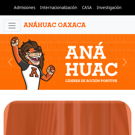
Pasar al contenido principal
Admisiones
Internacionalización
CASA
Investigación
ANÁHUAC OAXACA
Previous
Next