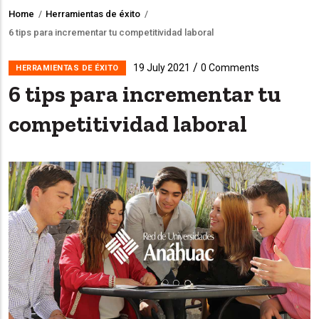
Home
/
Herramientas de éxito
/
Breadcrumb
6 tips para incrementar tu competitividad laboral
/
19 July 2021
0 Comments
HERRAMIENTAS DE ÉXITO
6 tips para incrementar tu
competitividad laboral