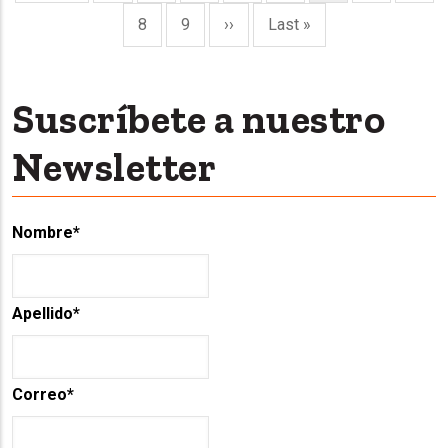
page
page
page
Page
8
Page
9
Next
››
Last
Last »
page
page
Suscríbete a nuestro
Newsletter
Nombre
*
Apellido
*
Correo
*