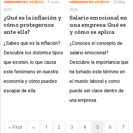
9 June
29 May
HERRAMIENTAS DE ÉXITO
HERRAMIENTAS DE ÉXITO
2023
2023
¿Qué es la inflación y
Salario emocional en
cómo protegernos
una empresa: Qué es
ante ella?
y cómo se aplica
¿Sabes qué es la inflación?
¿Conoces el concepto de
Descubre los distintos tipos
salario emocional?
que existen, lo que causa
Descubre la importancia que
este fenómeno en nuestra
ha tomado este término en
economía y cómo puedes
el mundo laboral y como
escapar de ella
puede ser clave dentro de
una empresa.
Pagination
First
« First
Previous
‹‹
Page
1
Page
2
Page
3
Page
4
Current
5
Page
6
Page
7