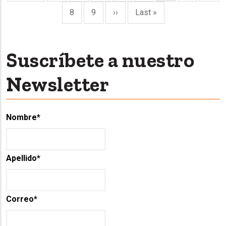
page
page
page
Page
8
Page
9
Next
››
Last
Last »
page
page
Suscríbete a nuestro
Newsletter
Nombre
*
Apellido
*
Correo
*