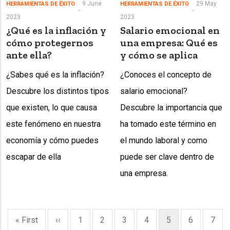
9 June
29 May
HERRAMIENTAS DE ÉXITO
HERRAMIENTAS DE ÉXITO
2023
2023
¿Qué es la inflación y
Salario emocional en
cómo protegernos
una empresa: Qué es
ante ella?
y cómo se aplica
¿Sabes qué es la inflación?
¿Conoces el concepto de
Descubre los distintos tipos
salario emocional?
que existen, lo que causa
Descubre la importancia que
este fenómeno en nuestra
ha tomado este término en
economía y cómo puedes
el mundo laboral y como
escapar de ella
puede ser clave dentro de
una empresa.
Pagination
First
« First
Previous
‹‹
Page
1
Page
2
Page
3
Page
4
Current
5
Page
6
Page
7