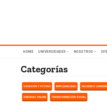
Skip
to
main
content
Menú
HOME
UNIVERSIDADES
NOSOTROS
OF
principal
Categorías
Hub
VOCACIÓN Y FUTURO
EMPLEABILIDAD
HACIENDO CARRER
ANÁHUAC ONLINE
TRANSFORMACIÓN SOCIAL