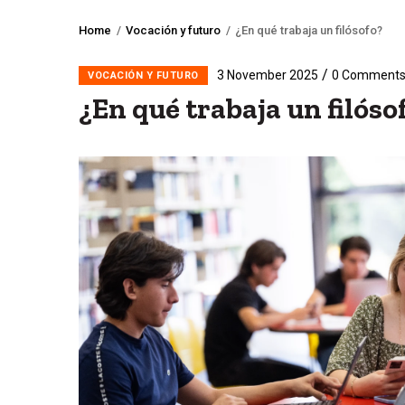
Home
/
Vocación y futuro
/
¿En qué trabaja un filósofo?
Breadcrumb
/
3 November 2025
0 Comment
VOCACIÓN Y FUTURO
¿En qué trabaja un filóso