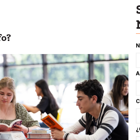
s
fo?
N
A
C
¿