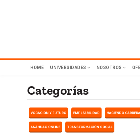
Skip
to
main
content
Menú
HOME
UNIVERSIDADES
NOSOTROS
OF
principal
Categorías
Hub
VOCACIÓN Y FUTURO
EMPLEABILIDAD
HACIENDO CARRER
ANÁHUAC ONLINE
TRANSFORMACIÓN SOCIAL