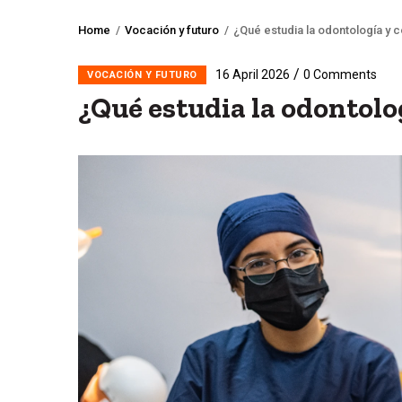
Home
/
Vocación y futuro
/
¿Qué estudia la odontología y 
Breadcrumb
/
16 April 2026
0 Comments
VOCACIÓN Y FUTURO
¿Qué estudia la odontolo