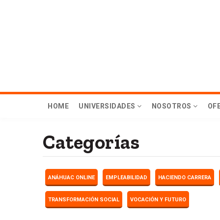
Skip
to
main
content
Menú
HOME
UNIVERSIDADES
NOSOTROS
OF
principal
Categorías
Hub
ANÁHUAC ONLINE
EMPLEABILIDAD
HACIENDO CARRERA
TRANSFORMACIÓN SOCIAL
VOCACIÓN Y FUTURO