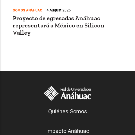
4 August 2026
SOMOS ANÁHUAC
Proyecto de egresadas Anáhuac
representará a México en Silicon
Valley
Generación Anáhuac
Quiénes Somos
Footer
Impacto Anáhuac