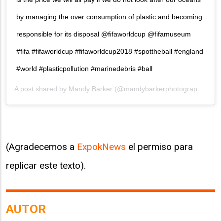
by managing the over consumption of plastic and becoming
responsible for its disposal @fifaworldcup @fifamuseum
#fifa #fifaworldcup #fifaworldcup2018 #spottheball #england
#world #plasticpollution #marinedebris #ball
A post shared by
Mandy Barker
(@mandybarkerphotography) on
(Agradecemos a
ExpokNews
el permiso para
replicar este texto).
AUTOR