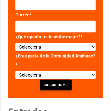
Correo
*
¿Qué opción te describe mejor?
*
¿Eres parte de la Comunidad Anáhuac?
*