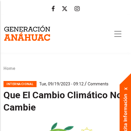
Skip
to
main
content
Home
Breadcrumb
/
Tue, 09/19/2023 - 09:12
Comments
INTERNACIONAL
Que El Cambio Climático Nos
Cambie