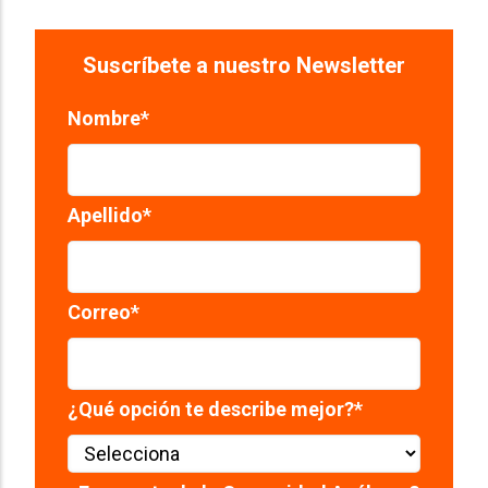
Suscríbete a nuestro Newsletter
Nombre
*
Apellido
*
Correo
*
¿Qué opción te describe mejor?
*