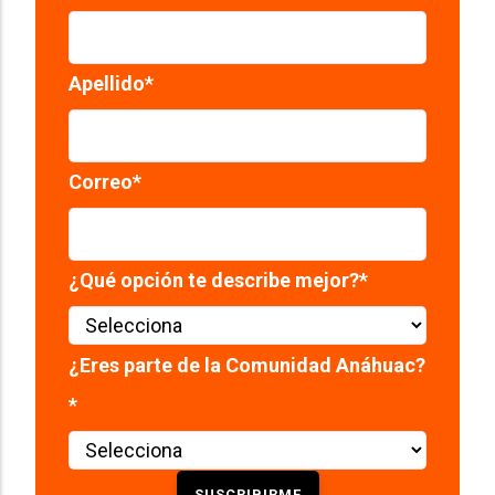
Apellido
*
Correo
*
¿Qué opción te describe mejor?
*
¿Eres parte de la Comunidad Anáhuac?
*