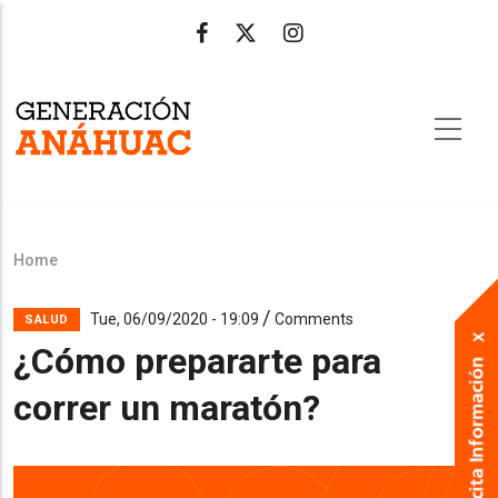
Skip
to
main
content
Home
Breadcrumb
/
Tue, 06/09/2020 - 19:09
Comments
SALUD
¿Cómo prepararte para
correr un maratón?