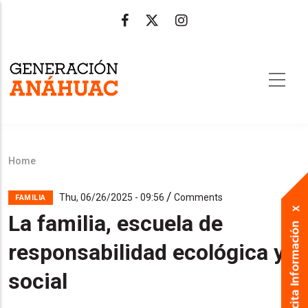
Skip
to
main
content
Home
Breadcrumb
/
Thu, 06/26/2025 - 09:56
Comments
FAMILIA
La familia, escuela de
responsabilidad ecológica y
social