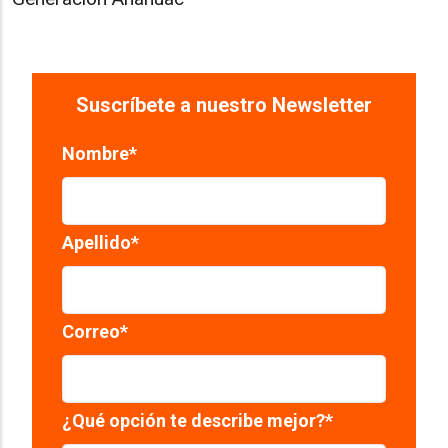
Suscríbete a nuestro Newsletter
Nombre
*
Apellido
*
Correo
*
¿Qué opción te describe mejor?
*