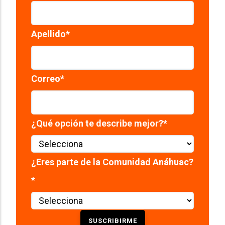
Apellido
*
Correo
*
¿Qué opción te describe mejor?
*
¿Eres parte de la Comunidad Anáhuac?
*