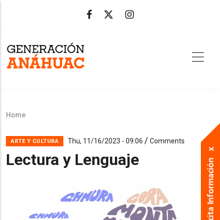
Skip
to
main
content
Home
Breadcrumb
/
Thu, 11/16/2023 - 09:06
Comments
ARTE Y CULTURA
Lectura y Lenguaje