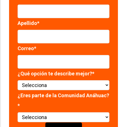
Apellido
*
Correo
*
¿Qué opción te describe mejor?
*
¿Eres parte de la Comunidad Anáhuac?
*