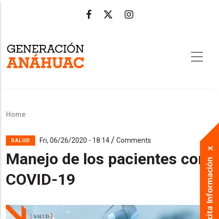
Skip
to
main
content
Home
Breadcrumb
/
Fri, 06/26/2020 - 18:14
Comments
SALUD
Manejo de los pacientes con
COVID-19