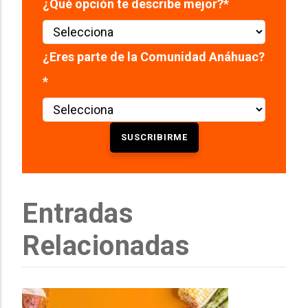
¿Qué opción te describe mejor?
*
¿Eres parte de la Comunidad Anáhuac?
*
Entradas
Relacionadas