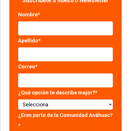
Suscríbete a nuestro Newsletter
Nombre
*
Apellido
*
Correo
*
¿Qué opción te describe mejor?
*
¿Eres parte de la Comunidad Anáhuac?
*