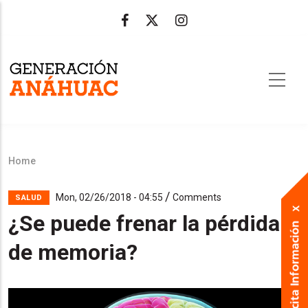
Skip
to
main
content
Home
Breadcrumb
/
Mon, 02/26/2018 - 04:55
Comments
SALUD
¿Se puede frenar la pérdida
de memoria?